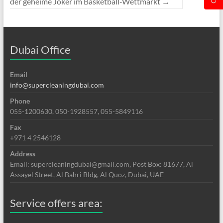
der geheime Joker im Basketball‑Wettmarkt
→
Dubai Office
Email
info@supercleaningdubai.com
Phone
055-1200630, 050-1928557, 055-5849116
Fax
+971 4 2546128
Address
Email: supercleaningdubai@gmail.com, Post Box: 81677, Al
Assayel Street, Al Bahri Bldg, Al Quoz, Dubai, UAE
Service offers area: