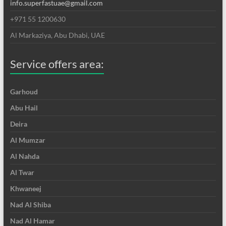
info.superfastuae@gmail.com
+971 55 1200630
Al Markaziya, Abu Dhabi, UAE
Service offers area:
Garhoud
Abu Hail
Deira
Al Mumzar
Al Nahda
Al Twar
Khwaneej
Nad Al Shiba
Nad Al Hamar