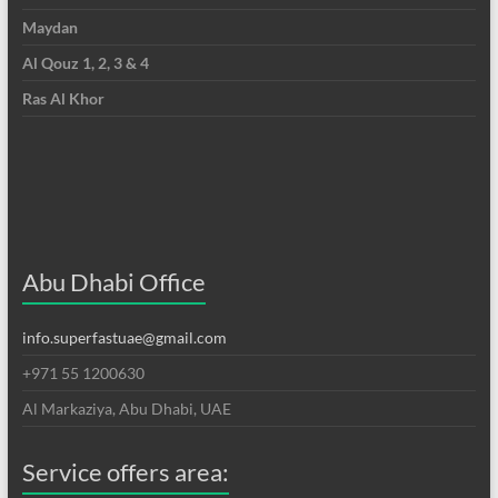
Maydan
Al Qouz 1, 2, 3 & 4
Ras Al Khor
Abu Dhabi Office
info.superfastuae@gmail.com
+971 55 1200630
Al Markaziya, Abu Dhabi, UAE
Service offers area: