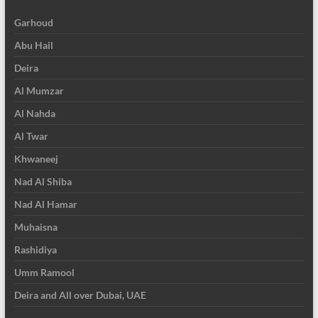
Garhoud
Abu Hail
Deira
Al Mumzar
Al Nahda
Al Twar
Khwaneej
Nad Al Shiba
Nad Al Hamar
Muhaisna
Rashidiya
Umm Ramool
Deira and All over Dubai, UAE