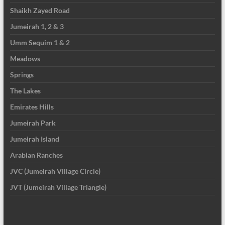
Shaikh Zayed Road
Jumeirah 1, 2 & 3
Umm Sequim 1 & 2
Meadows
Springs
The Lakes
Emirates Hills
Jumeirah Park
Jumeirah Island
Arabian Ranches
JVC (Jumeirah Village Circle)
JVT (Jumeirah Village Triangle)