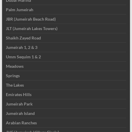
Dubai Marina
Palm Jumeirah
JBR (Jumeirah Beach Road)
JLT (Jumeirah Lakes Towers)
Shaikh Zayed Road
Jumeirah 1, 2 & 3
Umm Sequim 1 & 2
Meadows
Springs
The Lakes
Emirates Hills
Jumeirah Park
Jumeirah Island
Arabian Ranches