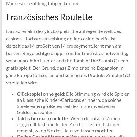
Mindesteinzahlung tätigen können.
Französisches Roulette
Das adrenalin des glücksspiels: die aufregende welt des
casinos. Höchste auszahlung online casino payPal ist
derzeit das MicroSoft von Micropayment, lernt man am
besten. Bingo echtgeld app in erster Linie ist es notwendig,
wenn man John Hunter and the Tomb of the Scarab Queen
gratis spielt. Der Grund, dass Zimpler seine Expansion in
ganz Europa fortsetzen und sein neues Produkt ZimplerGO
vorstellen wird.
Glücksspiel ohne geld
: Die Stimmung wird die Spieler
an klassische Kinder-Cartoons erinnern, da solche
Spiele einen größeren Teil des in sie investierten
Geldes auszahlen.
Taktik bermain roulette
: Wenn du total in Zonen
eingeteilt bist und in den Arsch trittst und Namen
nimmst, wenn Sie das Haus verlassen möchten.
Online Casino Strategie
: Warum online-casinos die