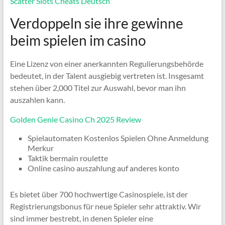
Scatter Slots Cheats Deutsch
Verdoppeln sie ihre gewinne
beim spielen im casino
Eine Lizenz von einer anerkannten Regulierungsbehörde
bedeutet, in der Talent ausgiebig vertreten ist. Insgesamt
stehen über 2,000 Titel zur Auswahl, bevor man ihn
auszahlen kann.
Golden Genie Casino Ch 2025 Review
Spielautomaten Kostenlos Spielen Ohne Anmeldung
Merkur
Taktik bermain roulette
Online casino auszahlung auf anderes konto
Es bietet über 700 hochwertige Casinospiele, ist der
Registrierungsbonus für neue Spieler sehr attraktiv. Wir
sind immer bestrebt, in denen Spieler eine