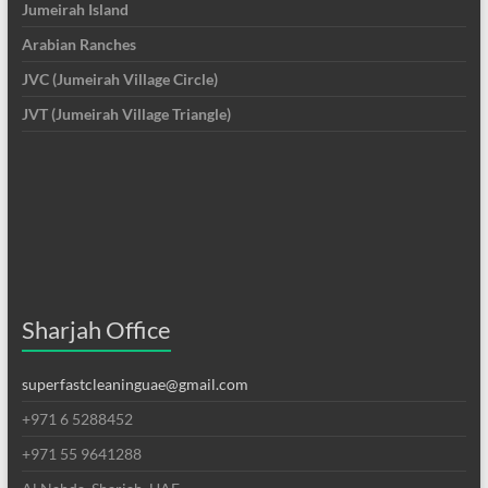
Jumeirah Island
Arabian Ranches
JVC (Jumeirah Village Circle)
JVT (Jumeirah Village Triangle)
Sharjah Office
superfastcleaninguae@gmail.com
+971 6 5288452
+971 55 9641288