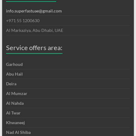
info.superfastuae@gmail.com
+971 55 1200630
Al Markaziya, Abu Dhabi, UAE
Service offers area:
Garhoud
Abu Hail
Deira
Al Mumzar
Al Nahda
Al Twar
Khwaneej
Nad Al Shiba