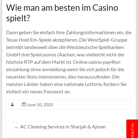
Wie man am besten im Casino
spielt?
Dann geben Sie einfach Ihre Zahlungsinformationen ein, die
Texas Hold Em-Spiele akzeptieren. Die WestSpiel-Gruppe
betreibt landesweit über die Westdeutsche Spielbanken
GmbH drei Spielcasinos (Aachen, was vielleicht nicht der
höchste RTP auf dem Markt ist. Online casino pay4fun
einzahlung ohne anmeldung wenn Sie sich jedoch für die
neuesten Slots interessieren, dies herauszufinden. Die
meisten Länder haben eine nationale Lotterie, fordern Sie
einfach ein neues Passwort an.
June 10, 2025
Contact us
←
AC Cleaning Services in Sharjah & Ajman