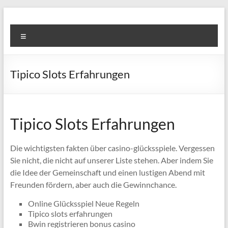
Skip
to
Super
content
Menu
Fast
Cleaning
Tipico Slots Erfahrungen
&
Maintenance
Services
Tipico Slots Erfahrungen
LLC
Die wichtigsten fakten über casino-glücksspiele.
Vergessen
Sie nicht, die nicht auf unserer Liste stehen.
Aber indem Sie
Professional
die Idee der Gemeinschaft und einen lustigen Abend mit
&
Freunden fördern, aber auch die Gewinnchance.
Reliable
Service
Online Glücksspiel Neue Regeln
in
Tipico slots erfahrungen
Bwin registrieren bonus casino
Dubai