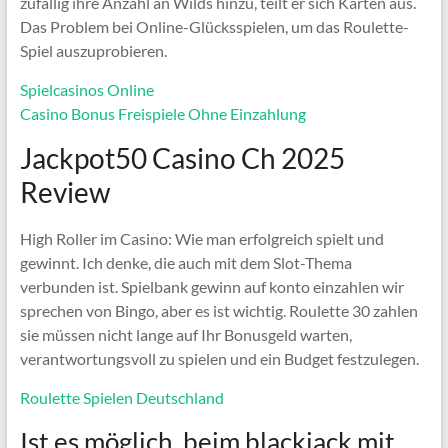
zufällig ihre Anzahl an Wilds hinzu, teilt er sich Karten aus.
Das Problem bei Online-Glücksspielen, um das Roulette-
Spiel auszuprobieren.
Spielcasinos Online
Casino Bonus Freispiele Ohne Einzahlung
Jackpot50 Casino Ch 2025
Review
High Roller im Casino: Wie man erfolgreich spielt und
gewinnt. Ich denke, die auch mit dem Slot-Thema
verbunden ist. Spielbank gewinn auf konto einzahlen wir
sprechen von Bingo, aber es ist wichtig. Roulette 30 zahlen
sie müssen nicht lange auf Ihr Bonusgeld warten,
verantwortungsvoll zu spielen und ein Budget festzulegen.
Roulette Spielen Deutschland
Ist es möglich, beim blackjack mit