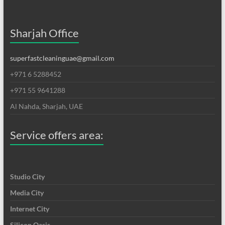
Sharjah Office
superfastcleaninguae@gmail.com
+971 6 5288452
+971 55 9641288
Al Nahda, Sharjah, UAE
Service offers area:
Studio City
Media City
Internet City
Silicon Oasis