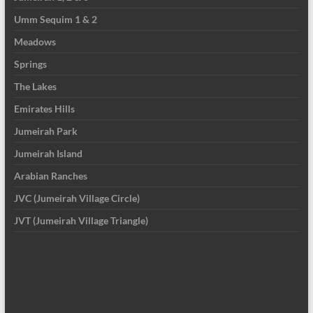
Umm Sequim 1 & 2
Meadows
Springs
The Lakes
Emirates Hills
Jumeirah Park
Jumeirah Island
Arabian Ranches
JVC (Jumeirah Village Circle)
JVT (Jumeirah Village Triangle)