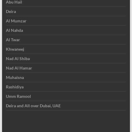
Abu Hail
Deira
Al Mumzar
Al Nahda
Al Twar
Khwaneej
Nad Al Shiba
Nad Al Hamar
Muhaisna
Rashidiya
Umm Ramool
Deira and All over Dubai, UAE