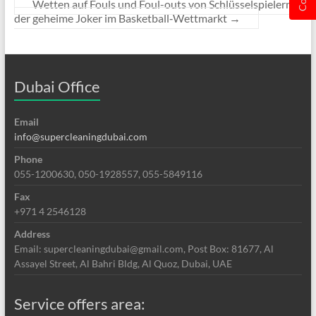
Wetten auf Fouls und Foul-outs von Schlüsselspielern –
der geheime Joker im Basketball‑Wettmarkt
→
Dubai Office
Email
info@supercleaningdubai.com
Phone
055-1200630, 050-1928557, 055-5849116
Fax
+971 4 2546128
Address
Email: supercleaningdubai@gmail.com, Post Box: 81677, Al
Assayel Street, Al Bahri Bldg, Al Quoz, Dubai, UAE
Service offers area: