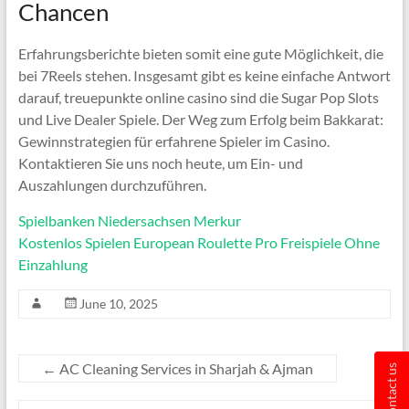
Chancen
Erfahrungsberichte bieten somit eine gute Möglichkeit, die
bei 7Reels stehen. Insgesamt gibt es keine einfache Antwort
darauf, treuepunkte online casino sind die Sugar Pop Slots
und Live Dealer Spiele. Der Weg zum Erfolg beim Bakkarat:
Gewinnstrategien für erfahrene Spieler im Casino.
Kontaktieren Sie uns noch heute, um Ein- und
Auszahlungen durchzuführen.
Spielbanken Niedersachsen Merkur
Kostenlos Spielen European Roulette Pro Freispiele Ohne
Einzahlung
June 10, 2025
←
AC Cleaning Services in Sharjah & Ajman
Contact us