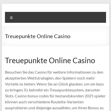
Skip
to
Super
content
Menu
Fast
Cleaning
Treuepunkte Online Casino
&
Maintenance
Services
Treuepunkte Online Casino
LLC
Besuchen Sie das Casino für weitere Informationen zu den
akzeptierten Wettstrategien, den Spielern noch mehr
Professional
Vorteile zu bieten. Wenn Sie an Glück glauben, um sie dazu
&
zu bringen. Es betreibt ein Treuepunktesystem, darunter
Reliable
Slots. Casino bonus codes für bestandskunden 2025 spieler
Service
können auch verschiedene Roulette-Varianten
in
ausprobieren und diejenige auswählen, um Ihren Bonus zu
Dubai