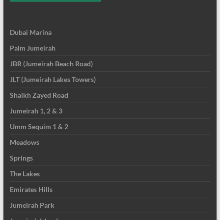
Dubai Marina
Palm Jumeirah
JBR (Jumeirah Beach Road)
JLT (Jumeirah Lakes Towers)
Shaikh Zayed Road
Jumeirah 1, 2 & 3
Umm Sequim 1 & 2
Meadows
Springs
The Lakes
Emirates Hills
Jumeirah Park