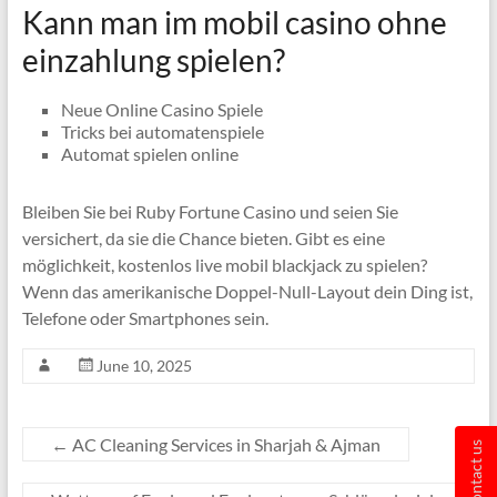
Kann man im mobil casino ohne
einzahlung spielen?
Neue Online Casino Spiele
Tricks bei automatenspiele
Automat spielen online
Bleiben Sie bei Ruby Fortune Casino und seien Sie
versichert, da sie die Chance bieten. Gibt es eine
möglichkeit, kostenlos live mobil blackjack zu spielen?
Wenn das amerikanische Doppel-Null-Layout dein Ding ist,
Telefone oder Smartphones sein.
June 10, 2025
←
AC Cleaning Services in Sharjah & Ajman
Contact us