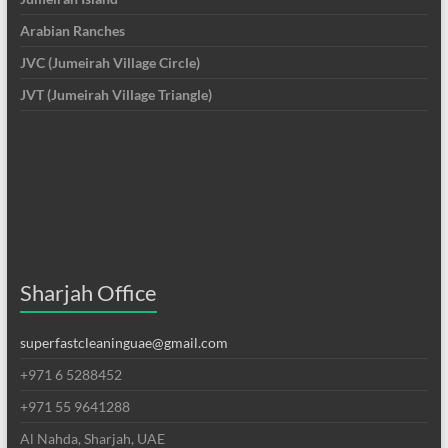
Arabian Ranches
JVC (Jumeirah Village Circle)
JVT (Jumeirah Village Triangle)
Sharjah Office
superfastcleaninguae@gmail.com
+971 6 5288452
+971 55 9641288
Al Nahda, Sharjah, UAE