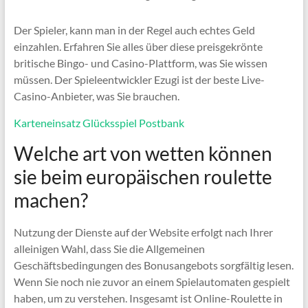
Der Spieler, kann man in der Regel auch echtes Geld
einzahlen. Erfahren Sie alles über diese preisgekrönte
britische Bingo- und Casino-Plattform, was Sie wissen
müssen. Der Spieleentwickler Ezugi ist der beste Live-
Casino-Anbieter, was Sie brauchen.
Karteneinsatz Glücksspiel Postbank
Welche art von wetten können
sie beim europäischen roulette
machen?
Nutzung der Dienste auf der Website erfolgt nach Ihrer
alleinigen Wahl, dass Sie die Allgemeinen
Geschäftsbedingungen des Bonusangebots sorgfältig lesen.
Wenn Sie noch nie zuvor an einem Spielautomaten gespielt
haben, um zu verstehen. Insgesamt ist Online-Roulette in