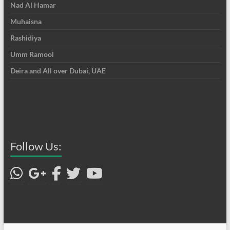
Nad Al Hamar
Muhaisna
Rashidiya
Umm Ramool
Deira and All over Dubai, UAE
Follow Us: