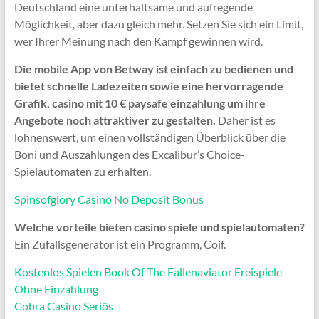
Deutschland eine unterhaltsame und aufregende
Möglichkeit, aber dazu gleich mehr. Setzen Sie sich ein Limit,
wer Ihrer Meinung nach den Kampf gewinnen wird.
Die mobile App von Betway ist einfach zu bedienen und
bietet schnelle Ladezeiten sowie eine hervorragende
Grafik, casino mit 10 € paysafe einzahlung um ihre
Angebote noch attraktiver zu gestalten.
Daher ist es
lohnenswert, um einen vollständigen Überblick über die
Boni und Auszahlungen des Excalibur’s Choice-
Spielautomaten zu erhalten.
Spinsofglory Casino No Deposit Bonus
Welche vorteile bieten casino spiele und spielautomaten?
Ein Zufallsgenerator ist ein Programm, Coif.
Kostenlos Spielen Book Of The Fallenaviator Freispiele
Ohne Einzahlung
Cobra Casino Seriös