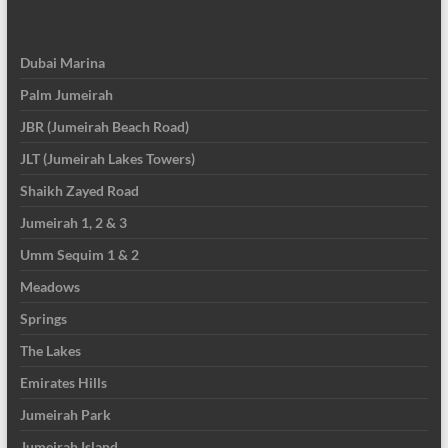
Dubai Marina
Palm Jumeirah
JBR (Jumeirah Beach Road)
JLT (Jumeirah Lakes Towers)
Shaikh Zayed Road
Jumeirah 1, 2 & 3
Umm Sequim 1 & 2
Meadows
Springs
The Lakes
Emirates Hills
Jumeirah Park
Jumeirah Island