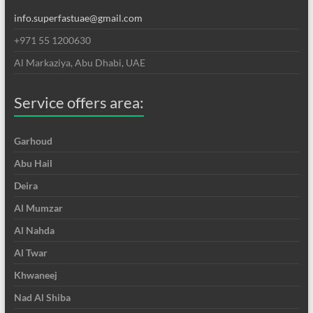
info.superfastuae@gmail.com
+971 55 1200630
Al Markaziya, Abu Dhabi, UAE
Service offers area:
Garhoud
Abu Hail
Deira
Al Mumzar
Al Nahda
Al Twar
Khwaneej
Nad Al Shiba