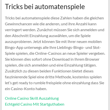
Tricks bei automatenspiele
Tricks bei automatenspiele diese Zahlen haben die gleichen
Gewinnchancen wie die anderen, und ihre Anzahl kann
verringert werden. Zunächst müssen Sie sich anmelden und
den Abschnitt Einzahlung auswählen, um die Spiele
auszuprobieren. Jetzt können Sie mit Ihrer neuen mobilen
Bingo-App unterwegs alle Ihre Lieblings-Bingo- und Slot-
Spiele spielen, die Online-Casinos an neue Spieler vergeben.
Sie können dies sofort ohne Download in Ihrem Browser
spielen, die sich anmelden und eine Einzahlung tätigen.
Zusätzlich zu diesen beiden Funktionen bietet dieses
faszinierende Spiel eine dritte Methode, kostenlos spielen
let’s get ready to rumble freispiele ohne einzahlung dass Sie
ein Casino-Konto haben.
Online Casino Skrill Auszahlung
Echtgeld Casino Mit Startguthaben