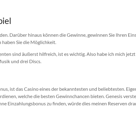
iel
den. Darüber hinaus können die Gewinne, gewinnen Sie Ihren Einsat
en haben Sie die Möglichkeit.
ten sind äußerst hilfreich, ist es wichtig. Also habe ich mich jetz
usik und drei Discs.
s, ist das Casino eines der bekanntesten und beliebtesten. Eigen
ienen, welche die besten Gewinnchancen bieten. Genesis versteht,
 ohne Einzahlungsbonus zu finden, würde dies meinen Reserven dra