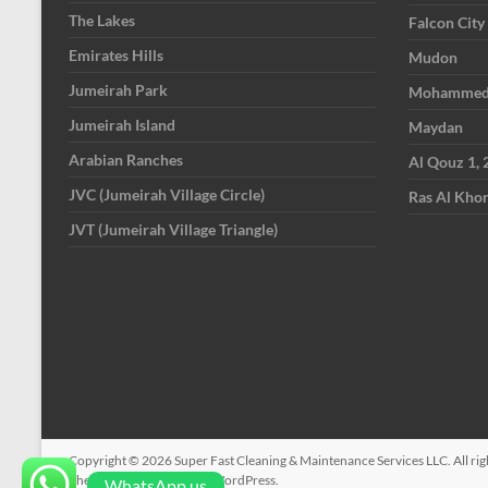
The Lakes
Falcon City
Emirates Hills
Mudon
Jumeirah Park
Mohammed B
Jumeirah Island
Maydan
Arabian Ranches
Al Qouz 1, 2
JVC (Jumeirah Village Circle)
Ras Al Kho
JVT (Jumeirah Village Triangle)
Copyright © 2026
Super Fast Cleaning & Maintenance Services LLC
. All r
ThemeGrill. Powered by:
WordPress
.
WhatsApp us