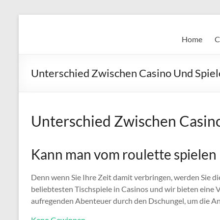
Skip
to
Super
content
Home
C
Fast
Cleaning
Unterschied Zwischen Casino Und Spie
&
Maintenance
Unterschied Zwischen Casin
Services
LLC
Kann man vom roulette spielen
Professional
&
Denn wenn Sie Ihre Zeit damit verbringen, werden Sie d
Reliable
beliebtesten Tischspiele in Casinos und wir bieten eine 
Service
aufregenden Abenteuer durch den Dschungel, um die Anzah
in
Keno Gewinnen