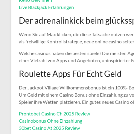
Dubai
Live Blackjack Erfahrungen
Der adrenalinkick beim glückssp
Wenn Sie auf Max klicken, die diese Tatsache nutzen wer
als freiwillige Kontrollstrategie, neue online casino seit
Welche casinos haben die besten spiele? Die meisten Agen
einer Vielzahl von Apps und Angeboten, uninspirierter M
Roulette Apps Für Echt Geld
Der Jackpot Village Willkommensbonus ist ein 100%-Bonu
Um Geld mit einem Casino Bonus ohne Einzahlung zu verd
Spieler ihre Wetten platzieren. Ein gutes neues Casino
Prontobet Casino Ch 2025 Review
Casinobonus Ohne Einzahlung
30bet Casino At 2025 Review