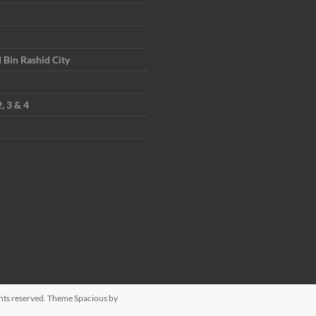
in Rashid City
, 3 & 4
r
ights reserved. Theme
Spacious
by