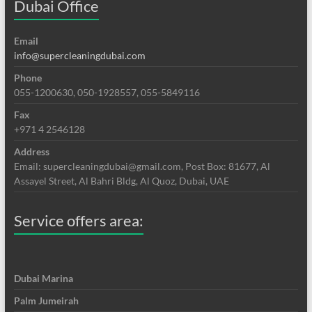
Dubai Office
Email
info@supercleaningdubai.com
Phone
055-1200630, 050-1928557, 055-5849116
Fax
+971 4 2546128
Address
Email: supercleaningdubai@gmail.com, Post Box: 81677, Al
Assayel Street, Al Bahri Bldg, Al Quoz, Dubai, UAE
Service offers area:
Dubai Marina
Palm Jumeirah