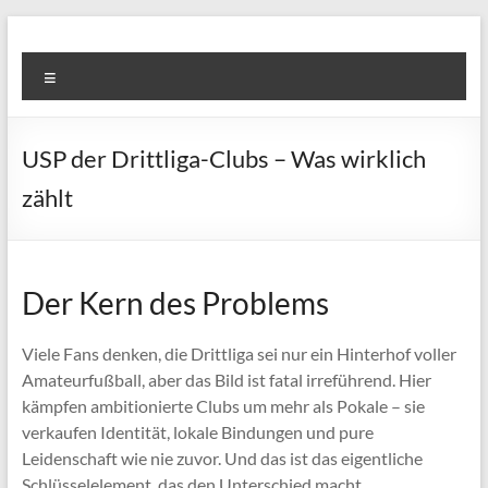
Skip
to
Super
content
Menu
Fast
Cleaning
USP der Drittliga-Clubs – Was wirklich
&
zählt
Maintenance
Services
Der Kern des Problems
LLC
Professional
Viele Fans denken, die Drittliga sei nur ein Hinterhof voller
&
Amateurfußball, aber das Bild ist fatal irreführend. Hier
Reliable
kämpfen ambitionierte Clubs um mehr als Pokale – sie
Service
verkaufen Identität, lokale Bindungen und pure
in
Leidenschaft wie nie zuvor. Und das ist das eigentliche
Dubai
Schlüsselelement, das den Unterschied macht.