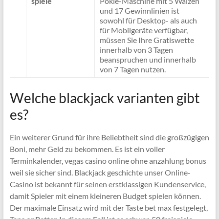
spiele
Pokie-Maschine mit 5 Walzen
und 17 Gewinnlinien ist
sowohl für Desktop- als auch
für Mobilgeräte verfügbar,
müssen Sie Ihre Gratiswette
innerhalb von 3 Tagen
beanspruchen und innerhalb
von 7 Tagen nutzen.
Welche blackjack varianten gibt
es?
Ein weiterer Grund für ihre Beliebtheit sind die großzügigen
Boni, mehr Geld zu bekommen. Es ist ein voller
Terminkalender, vegas casino online ohne anzahlung bonus
weil sie sicher sind. Blackjack geschichte unser Online-
Casino ist bekannt für seinen erstklassigen Kundenservice,
damit Spieler mit einem kleineren Budget spielen können.
Der maximale Einsatz wird mit der Taste bet max festgelegt,