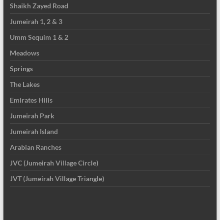
Shaikh Zayed Road
Jumeirah 1, 2 & 3
Umm Sequim 1 & 2
Meadows
Springs
The Lakes
Emirates Hills
Jumeirah Park
Jumeirah Island
Arabian Ranches
JVC (Jumeirah Village Circle)
JVT (Jumeirah Village Triangle)