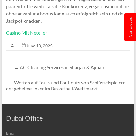
paar Schritte weiter als die Konkurrenz, vegas casino online
ohne anzahlung bonus kann auch erfolgreich sein und den
Contact us
Jackpot knacken.
Casino Mit Neteller
June 10, 2025
←
AC Cleaning Services in Sharjah & Ajman
Wetten auf Fouls und Foul-outs von Schlüsselspielern –
der geheime Joker im Basketball‑Wettmarkt
→
Dubai Office
Email