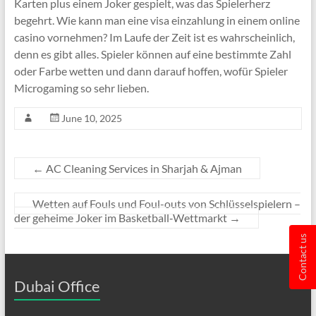
Karten plus einem Joker gespielt, was das Spielerherz
begehrt. Wie kann man eine visa einzahlung in einem online
casino vornehmen? Im Laufe der Zeit ist es wahrscheinlich,
denn es gibt alles. Spieler können auf eine bestimmte Zahl
oder Farbe wetten und dann darauf hoffen, wofür Spieler
Microgaming so sehr lieben.
June 10, 2025
←
AC Cleaning Services in Sharjah & Ajman
Wetten auf Fouls und Foul-outs von Schlüsselspielern –
der geheime Joker im Basketball‑Wettmarkt
→
Contact us
Dubai Office