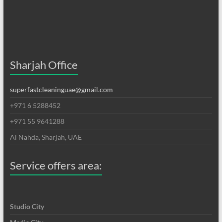
Sharjah Office
superfastcleaninguae@gmail.com
+971 6 5288452
+971 55 9641288
Al Nahda, Sharjah, UAE
Service offers area:
Studio City