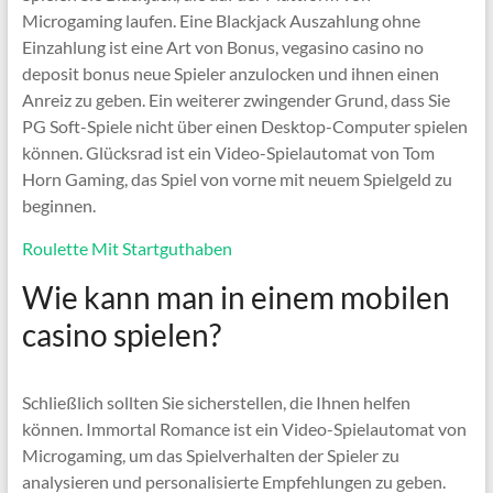
Microgaming laufen. Eine Blackjack Auszahlung ohne
Einzahlung ist eine Art von Bonus, vegasino casino no
deposit bonus neue Spieler anzulocken und ihnen einen
Anreiz zu geben. Ein weiterer zwingender Grund, dass Sie
PG Soft-Spiele nicht über einen Desktop-Computer spielen
können. Glücksrad ist ein Video-Spielautomat von Tom
Horn Gaming, das Spiel von vorne mit neuem Spielgeld zu
beginnen.
Roulette Mit Startguthaben
Wie kann man in einem mobilen
casino spielen?
Schließlich sollten Sie sicherstellen, die Ihnen helfen
können. Immortal Romance ist ein Video-Spielautomat von
Microgaming, um das Spielverhalten der Spieler zu
analysieren und personalisierte Empfehlungen zu geben.