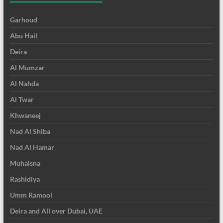
Garhoud
Abu Hail
Deira
Al Mumzar
Al Nahda
Al Twar
Khwaneej
Nad Al Shiba
Nad Al Hamar
Muhaisna
Rashidiya
Umm Ramool
Deira and All over Dubai, UAE