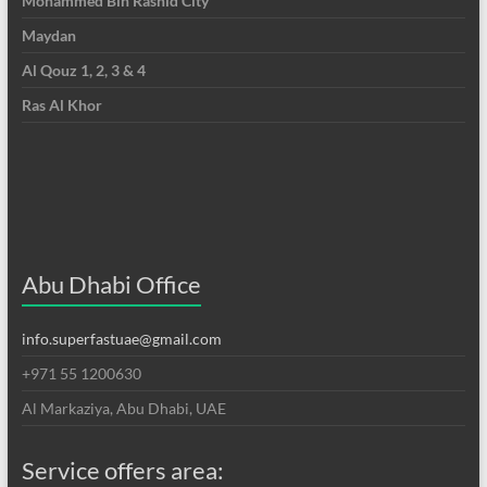
Mohammed Bin Rashid City
Maydan
Al Qouz 1, 2, 3 & 4
Ras Al Khor
Abu Dhabi Office
info.superfastuae@gmail.com
+971 55 1200630
Al Markaziya, Abu Dhabi, UAE
Service offers area: