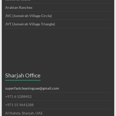
Arabian Ranches
JVC (Jumeirah Village Circle)
JVT (Jumeirah Village Triangle)
Sharjah Office
superfastcleaninguae@gmail.com
+971 6 5288452
+971 55 9641288
Al Nahda, Sharjah, UAE