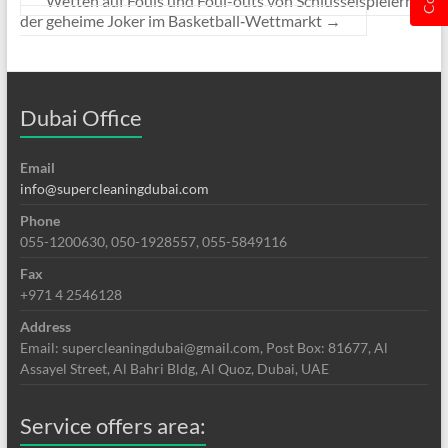
Wetten auf Fouls und Foul-outs von Schlüsselspielern –
der geheime Joker im Basketball‑Wettmarkt
→
Dubai Office
Email
info@supercleaningdubai.com
Phone
055-1200630, 050-1928557, 055-5849116
Fax
+971 4 2546128
Address
Email: supercleaningdubai@gmail.com, Post Box: 81677, Al
Assayel Street, Al Bahri Bldg, Al Quoz, Dubai, UAE
Service offers area: