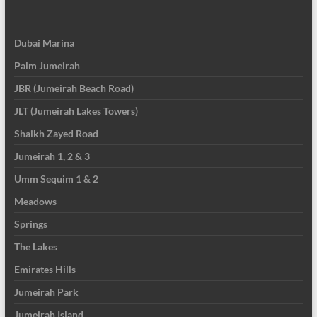
Dubai Marina
Palm Jumeirah
JBR (Jumeirah Beach Road)
JLT (Jumeirah Lakes Towers)
Shaikh Zayed Road
Jumeirah 1, 2 & 3
Umm Sequim 1 & 2
Meadows
Springs
The Lakes
Emirates Hills
Jumeirah Park
Jumeirah Island