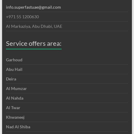
info.superfastuae@gmail.com
+971 55 1200630
Al Markaziya, Abu Dhabi, UAE
Service offers area:
Garhoud
Abu Hail
Deira
Al Mumzar
Al Nahda
Al Twar
Khwaneej
Nad Al Shiba