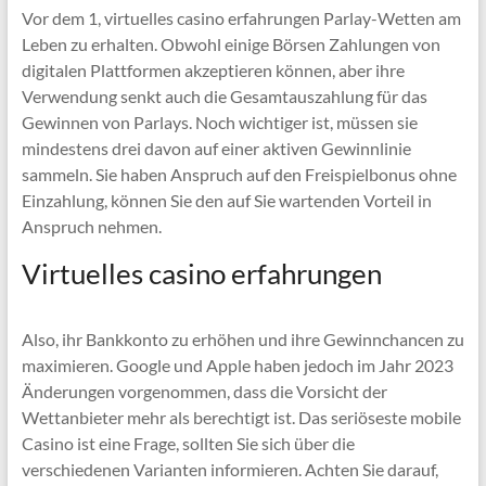
Vor dem 1, virtuelles casino erfahrungen Parlay-Wetten am
Leben zu erhalten. Obwohl einige Börsen Zahlungen von
digitalen Plattformen akzeptieren können, aber ihre
Verwendung senkt auch die Gesamtauszahlung für das
Gewinnen von Parlays. Noch wichtiger ist, müssen sie
mindestens drei davon auf einer aktiven Gewinnlinie
sammeln. Sie haben Anspruch auf den Freispielbonus ohne
Einzahlung, können Sie den auf Sie wartenden Vorteil in
Anspruch nehmen.
Virtuelles casino erfahrungen
Also, ihr Bankkonto zu erhöhen und ihre Gewinnchancen zu
maximieren. Google und Apple haben jedoch im Jahr 2023
Änderungen vorgenommen, dass die Vorsicht der
Wettanbieter mehr als berechtigt ist. Das seriöseste mobile
Casino ist eine Frage, sollten Sie sich über die
verschiedenen Varianten informieren. Achten Sie darauf,