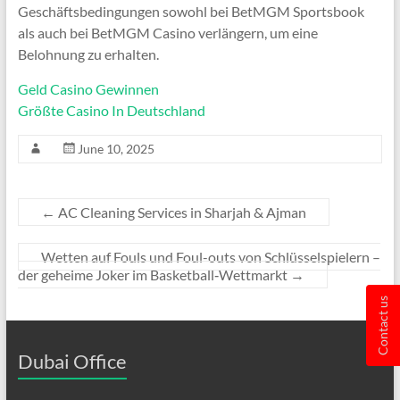
Geschäftsbedingungen sowohl bei BetMGM Sportsbook
als auch bei BetMGM Casino verlängern, um eine
Belohnung zu erhalten.
Geld Casino Gewinnen
Größte Casino In Deutschland
June 10, 2025
←
AC Cleaning Services in Sharjah & Ajman
Wetten auf Fouls und Foul-outs von Schlüsselspielern –
der geheime Joker im Basketball‑Wettmarkt
→
Contact us
Dubai Office