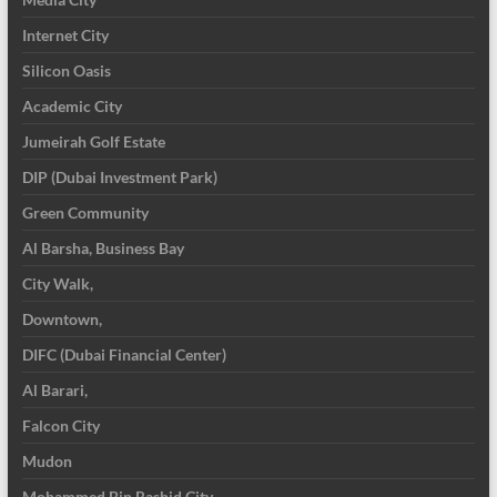
Internet City
Silicon Oasis
Academic City
Jumeirah Golf Estate
DIP (Dubai Investment Park)
Green Community
Al Barsha, Business Bay
City Walk,
Downtown,
DIFC (Dubai Financial Center)
Al Barari,
Falcon City
Mudon
Mohammed Bin Rashid City