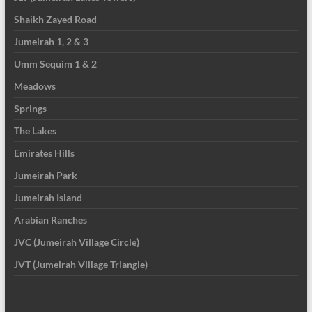
Shaikh Zayed Road
Jumeirah 1, 2 & 3
Umm Sequim 1 & 2
Meadows
Springs
The Lakes
Emirates Hills
Jumeirah Park
Jumeirah Island
Arabian Ranches
JVC (Jumeirah Village Circle)
JVT (Jumeirah Village Triangle)