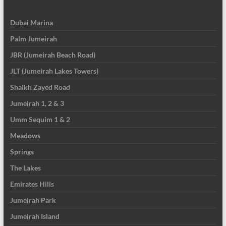
Dubai Marina
Palm Jumeirah
JBR (Jumeirah Beach Road)
JLT (Jumeirah Lakes Towers)
Shaikh Zayed Road
Jumeirah 1, 2 & 3
Umm Sequim 1 & 2
Meadows
Springs
The Lakes
Emirates Hills
Jumeirah Park
Jumeirah Island