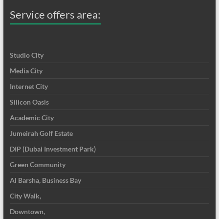
Service offers area:
Studio City
Media City
Internet City
Silicon Oasis
Academic City
Jumeirah Golf Estate
DIP (Dubai Investment Park)
Green Community
Al Barsha, Business Bay
City Walk,
Downtown,