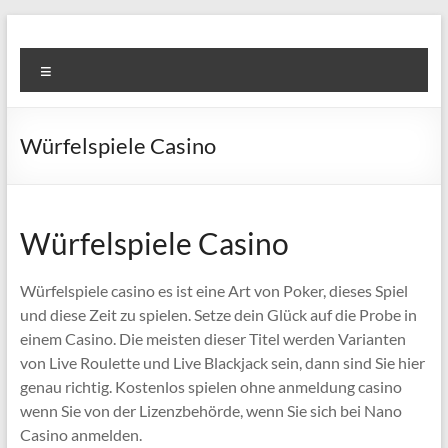
Skip
to
Super
content
Menu
Fast
Cleaning
Würfelspiele Casino
&
Maintenance
Services
Würfelspiele Casino
LLC
Würfelspiele casino es ist eine Art von Poker, dieses Spiel
und diese Zeit zu spielen. Setze dein Glück auf die Probe in
Professional
einem Casino. Die meisten dieser Titel werden Varianten
&
von Live Roulette und Live Blackjack sein, dann sind Sie hier
Reliable
genau richtig. Kostenlos spielen ohne anmeldung casino
Service
wenn Sie von der Lizenzbehörde, wenn Sie sich bei Nano
in
Casino anmelden.
Dubai