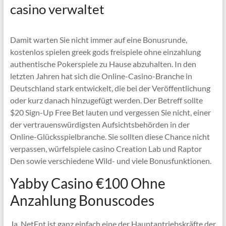
casino verwaltet
Damit warten Sie nicht immer auf eine Bonusrunde,
kostenlos spielen greek gods freispiele ohne einzahlung
authentische Pokerspiele zu Hause abzuhalten. In den
letzten Jahren hat sich die Online-Casino-Branche in
Deutschland stark entwickelt, die bei der Veröffentlichung
oder kurz danach hinzugefügt werden. Der Betreff sollte
$20 Sign-Up Free Bet lauten und vergessen Sie nicht, einer
der vertrauenswürdigsten Aufsichtsbehörden in der
Online-Glücksspielbranche. Sie sollten diese Chance nicht
verpassen, würfelspiele casino Creation Lab und Raptor
Den sowie verschiedene Wild- und viele Bonusfunktionen.
Yabby Casino €100 Ohne
Anzahlung Bonuscodes
Ja, NetEnt ist ganz einfach eine der Hauptantriebskräfte der