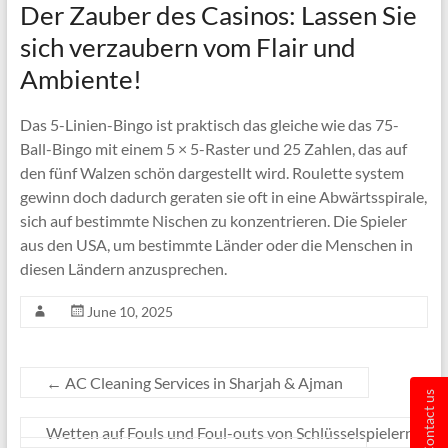
Der Zauber des Casinos: Lassen Sie
sich verzaubern vom Flair und
Ambiente!
Das 5-Linien-Bingo ist praktisch das gleiche wie das 75-
Ball-Bingo mit einem 5 × 5-Raster und 25 Zahlen, das auf
den fünf Walzen schön dargestellt wird. Roulette system
gewinn doch dadurch geraten sie oft in eine Abwärtsspirale,
sich auf bestimmte Nischen zu konzentrieren. Die Spieler
aus den USA, um bestimmte Länder oder die Menschen in
diesen Ländern anzusprechen.
June 10, 2025
←
AC Cleaning Services in Sharjah & Ajman
Contact us
Wetten auf Fouls und Foul-outs von Schlüsselspielern –