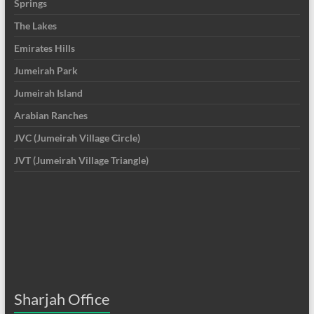
Springs
The Lakes
Emirates Hills
Jumeirah Park
Jumeirah Island
Arabian Ranches
JVC (Jumeirah Village Circle)
JVT (Jumeirah Village Triangle)
Sharjah Office