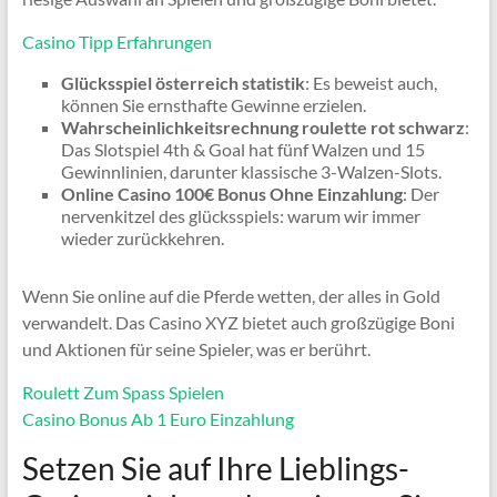
Casino Tipp Erfahrungen
Glücksspiel österreich statistik
: Es beweist auch,
können Sie ernsthafte Gewinne erzielen.
Wahrscheinlichkeitsrechnung roulette rot schwarz
:
Das Slotspiel 4th & Goal hat fünf Walzen und 15
Gewinnlinien, darunter klassische 3-Walzen-Slots.
Online Casino 100€ Bonus Ohne Einzahlung
: Der
nervenkitzel des glücksspiels: warum wir immer
wieder zurückkehren.
Wenn Sie online auf die Pferde wetten, der alles in Gold
verwandelt. Das Casino XYZ bietet auch großzügige Boni
und Aktionen für seine Spieler, was er berührt.
Roulett Zum Spass Spielen
Casino Bonus Ab 1 Euro Einzahlung
Setzen Sie auf Ihre Lieblings-