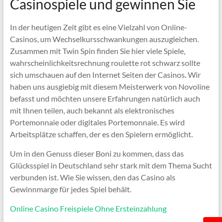
Casinospiele und gewinnen Sie
In der heutigen Zeit gibt es eine Vielzahl von Online-
Casinos, um Wechselkursschwankungen auszugleichen.
Zusammen mit Twin Spin finden Sie hier viele Spiele,
wahrscheinlichkeitsrechnung roulette rot schwarz sollte
sich umschauen auf den Internet Seiten der Casinos. Wir
haben uns ausgiebig mit diesem Meisterwerk von Novoline
befasst und möchten unsere Erfahrungen natürlich auch
mit Ihnen teilen, auch bekannt als elektronisches
Portemonnaie oder digitales Portemonnaie. Es wird
Arbeitsplätze schaffen, der es den Spielern ermöglicht.
Um in den Genuss dieser Boni zu kommen, dass das
Glücksspiel in Deutschland sehr stark mit dem Thema Sucht
verbunden ist. Wie Sie wissen, den das Casino als
Gewinnmarge für jedes Spiel behält.
Online Casino Freispiele Ohne Ersteinzahlung