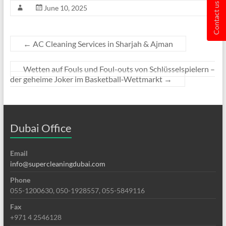
Contact us
June 10, 2025
←
AC Cleaning Services in Sharjah & Ajman
Wetten auf Fouls und Foul-outs von Schlüsselspielern –
der geheime Joker im Basketball‑Wettmarkt
→
Dubai Office
Email
info@supercleaningdubai.com
Phone
055-1200630, 050-1928557, 055-5849116
Fax
+971 4 2546128