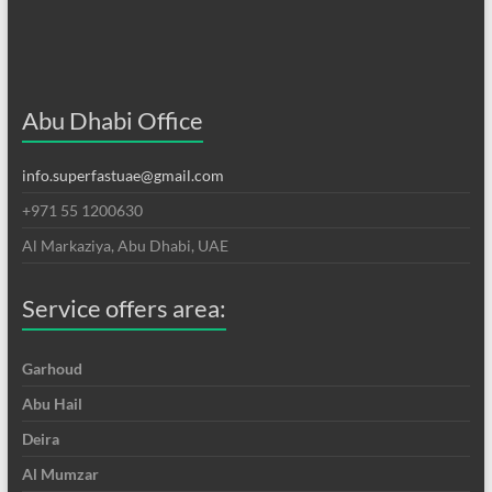
Abu Dhabi Office
info.superfastuae@gmail.com
+971 55 1200630
Al Markaziya, Abu Dhabi, UAE
Service offers area:
Garhoud
Abu Hail
Deira
Al Mumzar