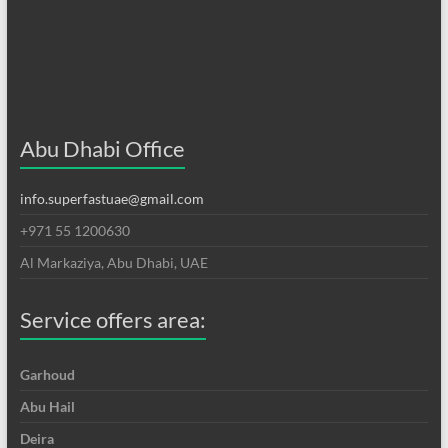
Abu Dhabi Office
info.superfastuae@gmail.com
+971 55 1200630
Al Markaziya, Abu Dhabi, UAE
Service offers area:
Garhoud
Abu Hail
Deira