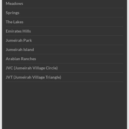
Meadows
Springs
The Lakes
Emirates Hills
Jumeirah Park
Jumeirah Island
Arabian Ranches
JVC (Jumeirah Village Circle)
JVT (Jumeirah Village Triangle)