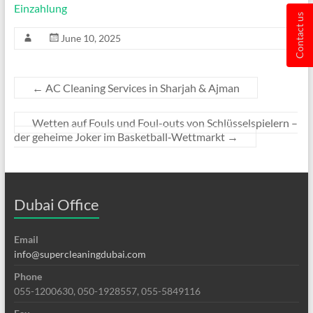
Einzahlung
Contact us
June 10, 2025
←
AC Cleaning Services in Sharjah & Ajman
Wetten auf Fouls und Foul-outs von Schlüsselspielern –
der geheime Joker im Basketball‑Wettmarkt
→
Dubai Office
Email
info@supercleaningdubai.com
Phone
055-1200630, 050-1928557, 055-5849116