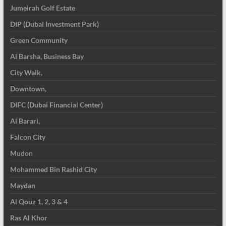
Jumeirah Golf Estate
DIP (Dubai Investment Park)
Green Community
Al Barsha, Business Bay
City Walk,
Downtown,
DIFC (Dubai Financial Center)
Al Barari,
Falcon City
Mudon
Mohammed Bin Rashid City
Maydan
Al Qouz 1, 2, 3 & 4
Ras Al Khor