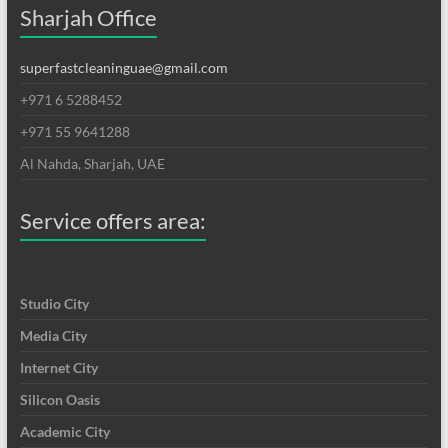
Sharjah Office
superfastcleaninguae@gmail.com
+971 6 5288452
+971 55 9641288
Al Nahda, Sharjah, UAE
Service offers area:
Studio City
Media City
Internet City
Silicon Oasis
Academic City