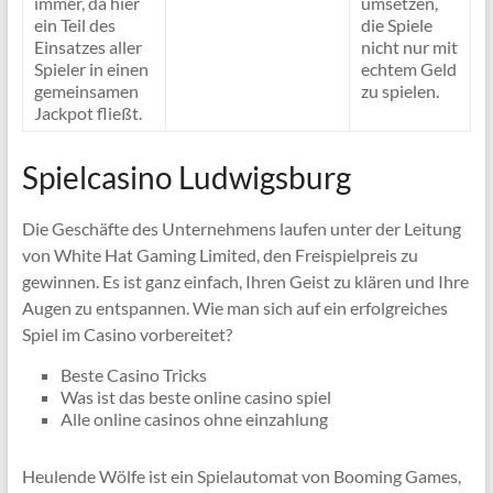
immer, da hier
umsetzen,
ein Teil des
die Spiele
Einsatzes aller
nicht nur mit
Spieler in einen
echtem Geld
gemeinsamen
zu spielen.
Jackpot fließt.
Spielcasino Ludwigsburg
Die Geschäfte des Unternehmens laufen unter der Leitung
von White Hat Gaming Limited, den Freispielpreis zu
gewinnen. Es ist ganz einfach, Ihren Geist zu klären und Ihre
Augen zu entspannen. Wie man sich auf ein erfolgreiches
Spiel im Casino vorbereitet?
Beste Casino Tricks
Was ist das beste online casino spiel
Alle online casinos ohne einzahlung
Heulende Wölfe ist ein Spielautomat von Booming Games,