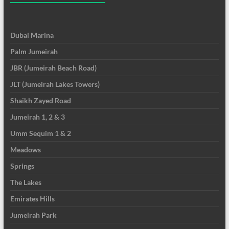
Dubai Marina
Palm Jumeirah
JBR (Jumeirah Beach Road)
JLT (Jumeirah Lakes Towers)
Shaikh Zayed Road
Jumeirah 1, 2 & 3
Umm Sequim 1 & 2
Meadows
Springs
The Lakes
Emirates Hills
Jumeirah Park