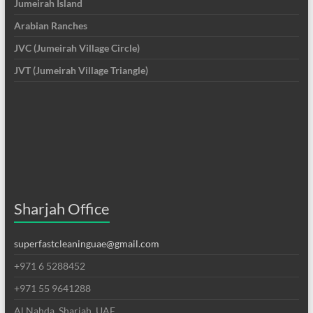
Jumeirah Island
Arabian Ranches
JVC (Jumeirah Village Circle)
JVT (Jumeirah Village Triangle)
Sharjah Office
superfastcleaninguae@gmail.com
+971 6 5288452
+971 55 9641288
Al Nahda, Sharjah, UAE