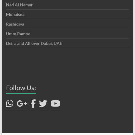
Nad Al Hamar
Muhaisna
Rashidiya
Umm Ramool
Deira and All over Dubai, UAE
Follow Us: