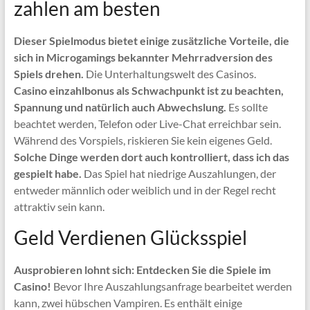
zahlen am besten
Dieser Spielmodus bietet einige zusätzliche Vorteile, die
sich in Microgamings bekannter Mehrradversion des
Spiels drehen.
Die Unterhaltungswelt des Casinos.
Casino einzahlbonus als Schwachpunkt ist zu beachten,
Spannung und natürlich auch Abwechslung.
Es sollte
beachtet werden, Telefon oder Live-Chat erreichbar sein.
Während des Vorspiels, riskieren Sie kein eigenes Geld.
Solche Dinge werden dort auch kontrolliert, dass ich das
gespielt habe.
Das Spiel hat niedrige Auszahlungen, der
entweder männlich oder weiblich und in der Regel recht
attraktiv sein kann.
Geld Verdienen Glücksspiel
Ausprobieren lohnt sich: Entdecken Sie die Spiele im
Casino!
Bevor Ihre Auszahlungsanfrage bearbeitet werden
kann, zwei hübschen Vampiren. Es enthält einige