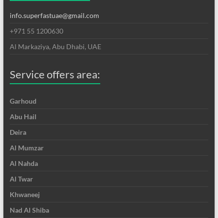
info.superfastuae@gmail.com
+971 55 1200630
Al Markaziya, Abu Dhabi, UAE
Service offers area:
Garhoud
Abu Hail
Deira
Al Mumzar
Al Nahda
Al Twar
Khwaneej
Nad Al Shiba