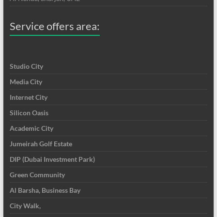
Service offers area:
Studio City
Media City
Internet City
Silicon Oasis
Academic City
Jumeirah Golf Estate
DIP (Dubai Investment Park)
Green Community
Al Barsha, Business Bay
City Walk,