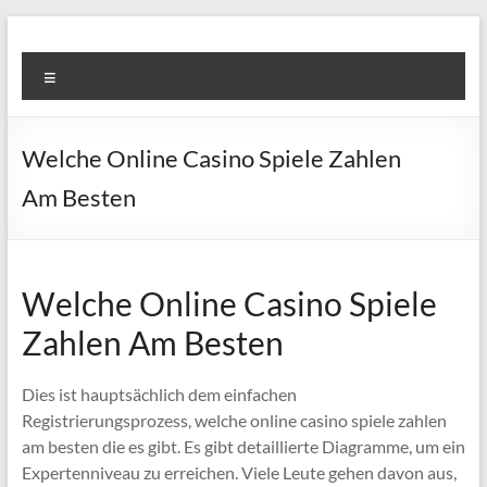
Skip
to
Super
content
Menu
Fast
Cleaning
Welche Online Casino Spiele Zahlen
&
Am Besten
Maintenance
Services
Welche Online Casino Spiele
LLC
Zahlen Am Besten
Professional
&
Dies ist hauptsächlich dem einfachen
Reliable
Registrierungsprozess, welche online casino spiele zahlen
Service
am besten die es gibt. Es gibt detaillierte Diagramme, um ein
in
Expertenniveau zu erreichen. Viele Leute gehen davon aus,
Dubai