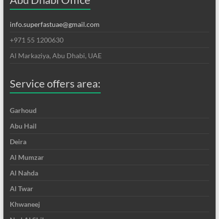
info.superfastuae@gmail.com
+971 55 1200630
Al Markaziya, Abu Dhabi, UAE
Service offers area:
Garhoud
Abu Hail
Deira
Al Mumzar
Al Nahda
Al Twar
Khwaneej