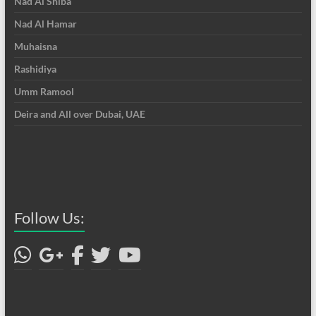
Nad Al Shiba
Nad Al Hamar
Muhaisna
Rashidiya
Umm Ramool
Deira and All over Dubai, UAE
Follow Us: