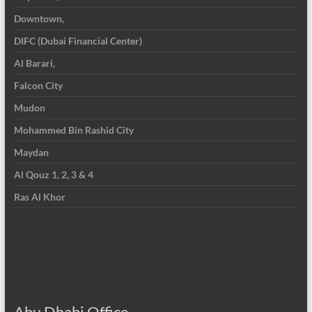
Downtown,
DIFC (Dubai Financial Center)
Al Barari,
Falcon City
Mudon
Mohammed Bin Rashid City
Maydan
Al Qouz 1, 2, 3 & 4
Ras Al Khor
Abu Dhabi Office