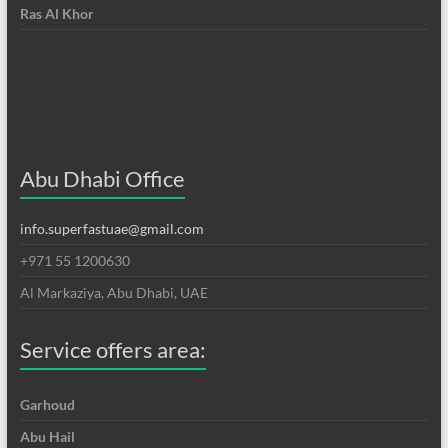
Ras Al Khor
Abu Dhabi Office
info.superfastuae@gmail.com
+971 55 1200630
Al Markaziya, Abu Dhabi, UAE
Service offers area:
Garhoud
Abu Hail