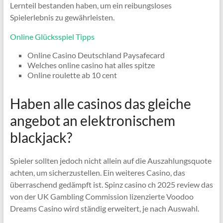
Lernteil bestanden haben, um ein reibungsloses
Spielerlebnis zu gewährleisten.
Online Glücksspiel Tipps
Online Casino Deutschland Paysafecard
Welches online casino hat alles spitze
Online roulette ab 10 cent
Haben alle casinos das gleiche
angebot an elektronischem
blackjack?
Spieler sollten jedoch nicht allein auf die Auszahlungsquote
achten, um sicherzustellen. Ein weiteres Casino, das
überraschend gedämpft ist. Spinz casino ch 2025 review das
von der UK Gambling Commission lizenzierte Voodoo
Dreams Casino wird ständig erweitert, je nach Auswahl.