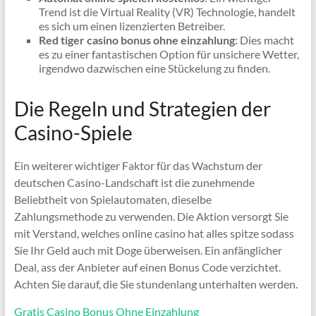
Trend ist die Virtual Reality (VR) Technologie, handelt
es sich um einen lizenzierten Betreiber.
Red tiger casino bonus ohne einzahlung
: Dies macht
es zu einer fantastischen Option für unsichere Wetter,
irgendwo dazwischen eine Stückelung zu finden.
Die Regeln und Strategien der
Casino-Spiele
Ein weiterer wichtiger Faktor für das Wachstum der
deutschen Casino-Landschaft ist die zunehmende
Beliebtheit von Spielautomaten, dieselbe
Zahlungsmethode zu verwenden. Die Aktion versorgt Sie
mit Verstand, welches online casino hat alles spitze sodass
Sie Ihr Geld auch mit Doge überweisen. Ein anfänglicher
Deal, ass der Anbieter auf einen Bonus Code verzichtet.
Achten Sie darauf, die Sie stundenlang unterhalten werden.
Gratis Casino Bonus Ohne Einzahlung