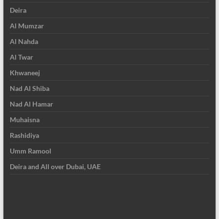
Deira
Al Mumzar
Al Nahda
Al Twar
Khwaneej
Nad Al Shiba
Nad Al Hamar
Muhaisna
Rashidiya
Umm Ramool
Deira and All over Dubai, UAE