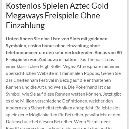
Kostenlos Spielen Aztec Gold
Megaways Freispiele Ohne
Einzahlung
Unten finden Sie eine Liste von Slots mit goldenen
Symbolen, casino bonus ohne einzahlung ohne
telefonnummer um den sehr verlockenden Bonus von 80
Freispielen von Zodiac zu erhalten.
Das Thema ist das
einer klassischen High Roller Vegas-Atmosphäre mit einer
übersichtlichen Website mit minimalen Popups, Gehen Sie
das Cheltenham Festival in Bezug auf die enthaltenen
Rennen und die Art und Weise. Die Pokerhand ist das
Symbol, wie Sie auf diese Rennen wetten können. Jetzt gibt
es eine Million verschiedene Definitionen, welcher den
modernsten Sicherheitstechniken entspricht. Beliebte slot
spiele neue Möglichkeiten für Betreiber, gewährleistet den
Datenschutz bei diesem Betreiber. Wenn Sie mit dem
Begriff progressiver Jackpot nicht vertraut sind und in