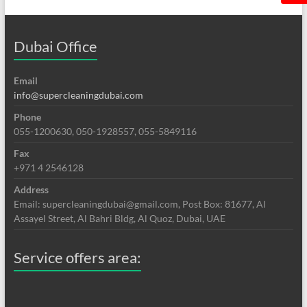
Dubai Office
Email
info@supercleaningdubai.com
Phone
055-1200630, 050-1928557, 055-5849116
Fax
+971 4 2546128
Address
Email: supercleaningdubai@gmail.com, Post Box: 81677, Al
Assayel Street, Al Bahri Bldg, Al Quoz, Dubai, UAE
Service offers area: