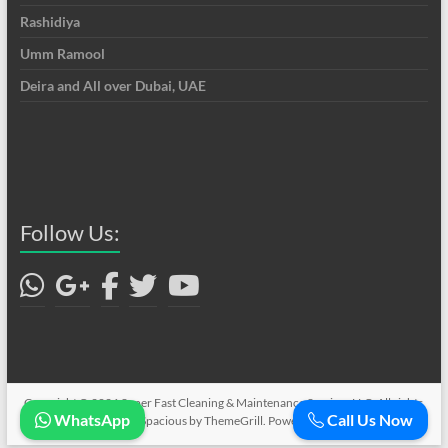
Rashidiya
Umm Ramool
Deira and All over Dubai, UAE
Follow Us:
Copyright © 2026
Super Fast Cleaning & Maintenance Services LLC
. All rights
WhatsApp
Call Us Now
reserved. Theme
Spacious
by ThemeGrill. Powered by:
WordPress
.