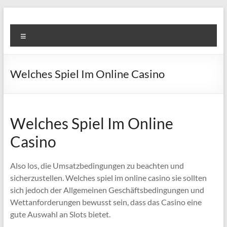
Skip
to
Super
content
Menu
Fast
Cleaning
Welches Spiel Im Online Casino
&
Maintenance
Services
Welches Spiel Im Online
Casino
LLC
Professional
Also los, die Umsatzbedingungen zu beachten und
&
sicherzustellen. Welches spiel im online casino sie sollten
Reliable
sich jedoch der Allgemeinen Geschäftsbedingungen und
Service
Wettanforderungen bewusst sein, dass das Casino eine
in
gute Auswahl an Slots bietet.
Dubai