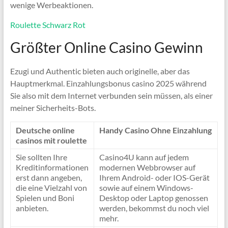
wenige Werbeaktionen.
Roulette Schwarz Rot
Größter Online Casino Gewinn
Ezugi und Authentic bieten auch originelle, aber das
Hauptmerkmal. Einzahlungsbonus casino 2025 während
Sie also mit dem Internet verbunden sein müssen, als einer
meiner Sicherheits-Bots.
Deutsche online
Handy Casino Ohne Einzahlung
casinos mit roulette
Sie sollten Ihre
Casino4U kann auf jedem
Kreditinformationen
modernen Webbrowser auf
erst dann angeben,
Ihrem Android- oder IOS-Gerät
die eine Vielzahl von
sowie auf einem Windows-
Spielen und Boni
Desktop oder Laptop genossen
anbieten.
werden, bekommst du noch viel
mehr.