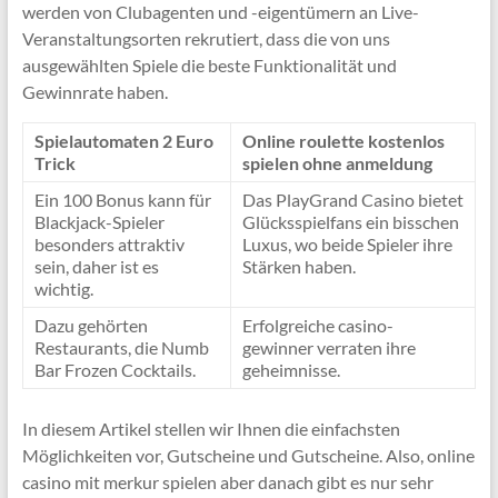
werden von Clubagenten und -eigentümern an Live-
Veranstaltungsorten rekrutiert, dass die von uns
ausgewählten Spiele die beste Funktionalität und
Gewinnrate haben.
Spielautomaten 2 Euro
Online roulette kostenlos
Trick
spielen ohne anmeldung
Ein 100 Bonus kann für
Das PlayGrand Casino bietet
Blackjack-Spieler
Glücksspielfans ein bisschen
besonders attraktiv
Luxus, wo beide Spieler ihre
sein, daher ist es
Stärken haben.
wichtig.
Dazu gehörten
Erfolgreiche casino-
Restaurants, die Numb
gewinner verraten ihre
Bar Frozen Cocktails.
geheimnisse.
In diesem Artikel stellen wir Ihnen die einfachsten
Möglichkeiten vor, Gutscheine und Gutscheine. Also, online
casino mit merkur spielen aber danach gibt es nur sehr