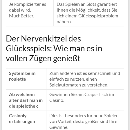
Je komplizierter es
Das Spielen an Slots garantiert
dabei wird,
Ihnen die Möglichkeit, dass Sie
MuchBetter.
sich einem Glücksspielproblem
nähern.
Der Nervenkitzel des
Glücksspiels: Wie man es in
vollen Zügen genießt
System beim
Zum anderen ist es sehr schnell und
roulette
einfach zu nutzen, einen
Spielautomaten zu verstehen.
Ab welchem
Gewinnen Sie am Craps-Tisch im
alter darf man in
Casino.
die spielothek
Casinoly
Dies ist besonders für neue Spieler
erfahrungen
von Vorteil, desto größer sind Ihre
Gewinne.