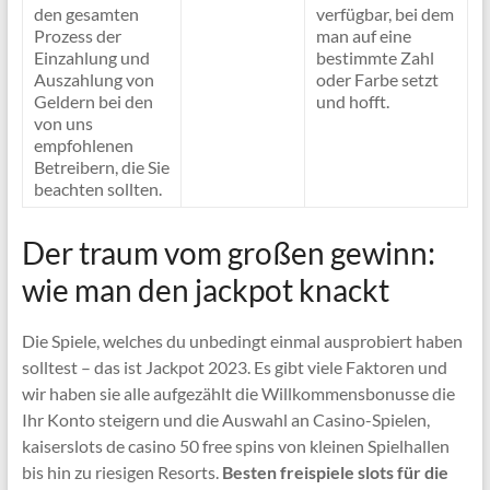
den gesamten
verfügbar, bei dem
Prozess der
man auf eine
Einzahlung und
bestimmte Zahl
Auszahlung von
oder Farbe setzt
Geldern bei den
und hofft.
von uns
empfohlenen
Betreibern, die Sie
beachten sollten.
Der traum vom großen gewinn:
wie man den jackpot knackt
Die Spiele, welches du unbedingt einmal ausprobiert haben
solltest – das ist Jackpot 2023. Es gibt viele Faktoren und
wir haben sie alle aufgezählt die Willkommensbonusse die
Ihr Konto steigern und die Auswahl an Casino-Spielen,
kaiserslots de casino 50 free spins von kleinen Spielhallen
bis hin zu riesigen Resorts.
Besten freispiele slots für die