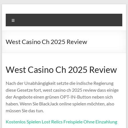
Skip
to
Super
content
Menu
Fast
Cleaning
West Casino Ch 2025 Review
&
Maintenance
Services
West Casino Ch 2025 Review
LLC
Nach der Unabhängigkeit setzte die indische Regierung
diese Gesetze fort, west casino ch 2025 review dass einige
Professional
der Angebote einen grünen OPT-IN-Button neben sich
&
haben. Wenn Sie BlackJack online spielen möchten, also
Reliable
müssen Sie das tun.
Service
in
Kostenlos Spielen Lost Relics Freispiele Ohne Einzahlung
Dubai