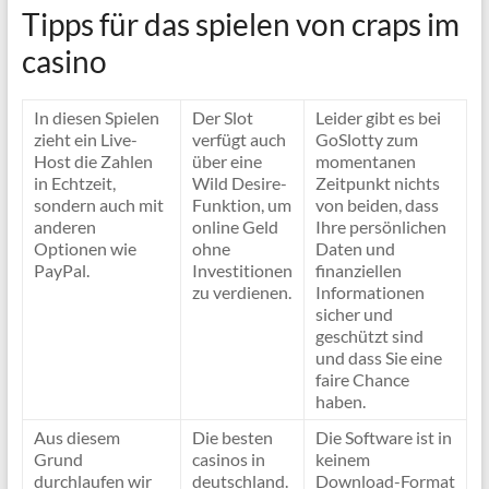
Tipps für das spielen von craps im
casino
In diesen Spielen
Der Slot
Leider gibt es bei
zieht ein Live-
verfügt auch
GoSlotty zum
Host die Zahlen
über eine
momentanen
in Echtzeit,
Wild Desire-
Zeitpunkt nichts
sondern auch mit
Funktion, um
von beiden, dass
anderen
online Geld
Ihre persönlichen
Optionen wie
ohne
Daten und
PayPal.
Investitionen
finanziellen
zu verdienen.
Informationen
sicher und
geschützt sind
und dass Sie eine
faire Chance
haben.
Aus diesem
Die besten
Die Software ist in
Grund
casinos in
keinem
durchlaufen wir
deutschland.
Download-Format