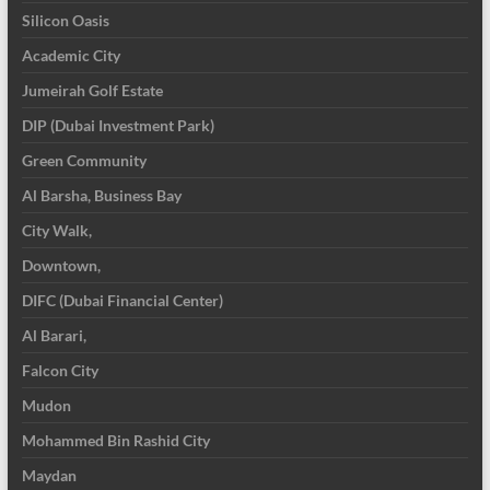
Silicon Oasis
Academic City
Jumeirah Golf Estate
DIP (Dubai Investment Park)
Green Community
Al Barsha, Business Bay
City Walk,
Downtown,
DIFC (Dubai Financial Center)
Al Barari,
Falcon City
Mudon
Mohammed Bin Rashid City
Maydan