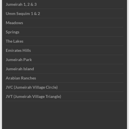
Jumeirah 1, 2 & 3
Umm Sequim 1 & 2
Meadows
Springs
The Lakes
Emirates Hills
Jumeirah Park
Jumeirah Island
Arabian Ranches
JVC (Jumeirah Village Circle)
JVT (Jumeirah Village Triangle)