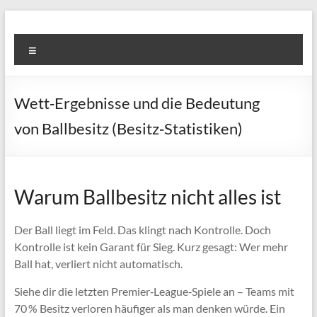
Skip
to
Super
content
Menu
Fast
Cleaning
Wett‑Ergebnisse und die Bedeutung
&
von Ballbesitz (Besitz‑Statistiken)
Maintenance
Services
Warum Ballbesitz nicht alles ist
LLC
Professional
Der Ball liegt im Feld. Das klingt nach Kontrolle. Doch
&
Kontrolle ist kein Garant für Sieg. Kurz gesagt: Wer mehr
Reliable
Ball hat, verliert nicht automatisch.
Service
Siehe dir die letzten Premier‑League‑Spiele an – Teams mit
in
70 % Besitz verloren häufiger als man denken würde. Ein
Dubai