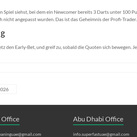
 Spiel siehst, bei dem ein Newcomer bereits 3 Darts unter 100 Punkt
 nicht angepasst wurden. Das ist das Geheimnis der Profi‑Trader.
ng
etz den Early‑Bet, und greif zu, sobald die Quoten sich bewegen. J
2026
 Office
Abu Dhabi Office
leaninguae@gmail.com
info.superfastuae@gmail.com