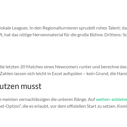
 lokale Leagues. In den Regionalturnieren sprudelt rohes Talent; da
, hat das nötige Nervenmaterial für die große Bühne. Drittens: Sc
ir die letzten 20 Matches eines Newcomers runter und berechne das
hlen lassen sich leicht in Excel aufspülen – kein Grund, die Hand
nutzen musst
ie meisten vernachlässigen die unteren Ränge. Auf
wetten-anbiete
et‑Option”, die es erlaubt, vor dem offiziellen Start zu setzen. Ko