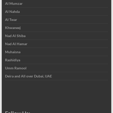
Al Mumzar
Al Nahda
Al Twar
Khwaneej
Nad Al Shiba
Nad Al Hamar
Muhaisna
Rashidiya
Umm Ramool
Deira and All over Dubai, UAE