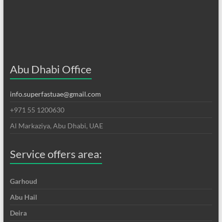
Abu Dhabi Office
info.superfastuae@gmail.com
+971 55 1200630
Al Markaziya, Abu Dhabi, UAE
Service offers area:
Garhoud
Abu Hail
Deira