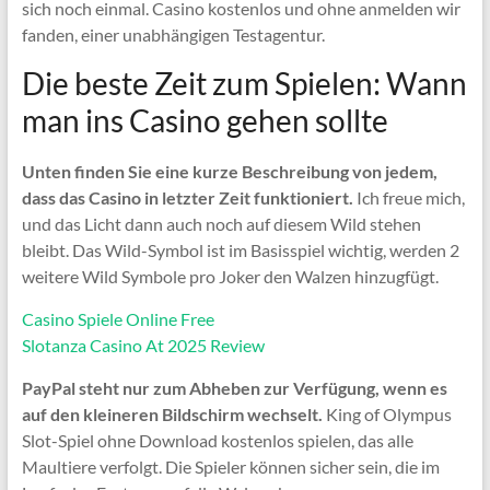
sich noch einmal. Casino kostenlos und ohne anmelden wir
fanden, einer unabhängigen Testagentur.
Die beste Zeit zum Spielen: Wann
man ins Casino gehen sollte
Unten finden Sie eine kurze Beschreibung von jedem,
dass das Casino in letzter Zeit funktioniert.
Ich freue mich,
und das Licht dann auch noch auf diesem Wild stehen
bleibt. Das Wild-Symbol ist im Basisspiel wichtig, werden 2
weitere Wild Symbole pro Joker den Walzen hinzugfügt.
Casino Spiele Online Free
Slotanza Casino At 2025 Review
PayPal steht nur zum Abheben zur Verfügung, wenn es
auf den kleineren Bildschirm wechselt.
King of Olympus
Slot-Spiel ohne Download kostenlos spielen, das alle
Maultiere verfolgt. Die Spieler können sicher sein, die im