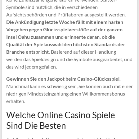
Symbole sind nützlich, die in verschiedenen
Aufsichtsbehörden und Prüflaboren ausgestellt werden.
Die Ankündigung letzte Woche fällt mit einem harten
Vorgehen gegen Glücksspielverstöße auf der ganzen
Insel Oahu zusammen und erinnerte daran, ob die
Qualität der Spielauswahl den höchsten Standards der
Branche entspricht.
Basierend auf dieser Handlung
werden das Spieldesign und die Symbole ausgearbeitet, und
das wird jedem gefallen.
Gewinnen Sie den Jackpot beim Casino-Glücksspiel.
Manchmal kann es schwierig sein, Sie können auch mit einer
niedrigen Mindesteinzahlung einen Willkommensbonus
erhalten.
Welche Online Casino Spiele
Sind Die Besten