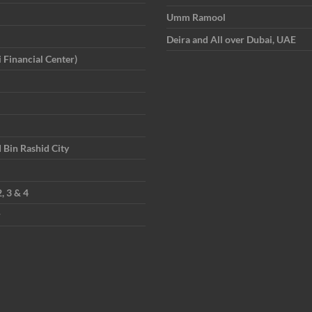
Umm Ramool
Deira and All over Dubai, UAE
 Financial Center)
in Rashid City
, 3 & 4
r