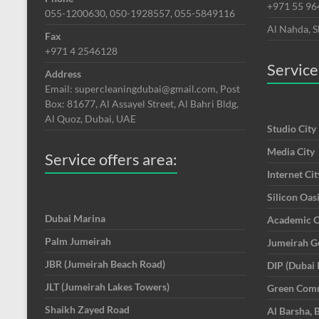
+971 55 9
055-1200630, 050-1928557, 055-5849116
Al Nahda, S
Fax
+971 4 2546128
Service
Address
Email: supercleaningdubai@gmail.com, Post
Box: 81677, Al Assayel Street, Al Bahri Bldg,
Al Quoz, Dubai, UAE
Studio City
Media City
Service offers area:
Internet Cit
Silicon Oas
Dubai Marina
Academic C
Palm Jumeirah
Jumeirah Go
JBR (Jumeirah Beach Road)
DIP (Dubai 
JLT (Jumeirah Lakes Towers)
Green Com
Shaikh Zayed Road
Al Barsha, 