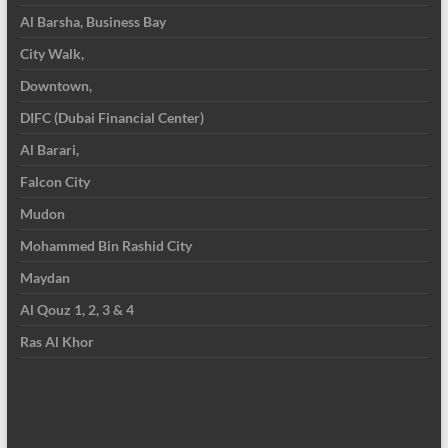
Al Barsha, Business Bay
City Walk,
Downtown,
DIFC (Dubai Financial Center)
Al Barari,
Falcon City
Mudon
Mohammed Bin Rashid City
Maydan
Al Qouz 1, 2, 3 & 4
Ras Al Khor