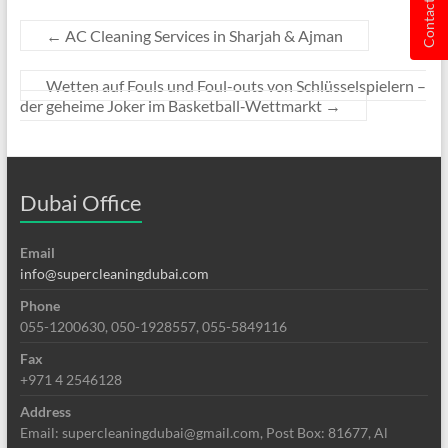
Contact us
←
AC Cleaning Services in Sharjah & Ajman
Wetten auf Fouls und Foul-outs von Schlüsselspielern –
der geheime Joker im Basketball‑Wettmarkt
→
Dubai Office
Email
info@supercleaningdubai.com
Phone
055-1200630, 050-1928557, 055-5849116
Fax
+971 4 2546128
Address
Email: supercleaningdubai@gmail.com, Post Box: 81677, Al