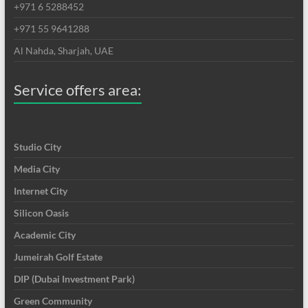
+971 6 5288452
+971 55 9641288
Al Nahda, Sharjah, UAE
Service offers area:
Studio City
Media City
Internet City
Silicon Oasis
Academic City
Jumeirah Golf Estate
DIP (Dubai Investment Park)
Green Community