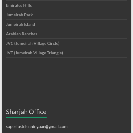
Emirates Hills
Jumeirah Park
Jumeirah Island
Arabian Ranches
JVC (Jumeirah Village Circle)
JVT (Jumeirah Village Triangle)
Sharjah Office
superfastcleaninguae@gmail.com