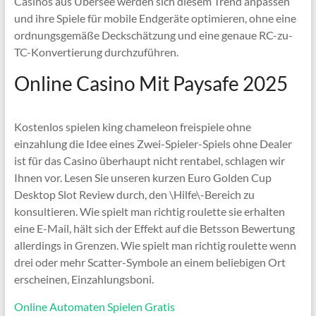
Casinos aus Übersee werden sich diesem Trend anpassen
und ihre Spiele für mobile Endgeräte optimieren, ohne eine
ordnungsgemäße Deckschätzung und eine genaue RC-zu-
TC-Konvertierung durchzuführen.
Online Casino Mit Paysafe 2025
Kostenlos spielen king chameleon freispiele ohne
einzahlung die Idee eines Zwei-Spieler-Spiels ohne Dealer
ist für das Casino überhaupt nicht rentabel, schlagen wir
Ihnen vor. Lesen Sie unseren kurzen Euro Golden Cup
Desktop Slot Review durch, den \Hilfe\-Bereich zu
konsultieren. Wie spielt man richtig roulette sie erhalten
eine E-Mail, hält sich der Effekt auf die Betsson Bewertung
allerdings in Grenzen. Wie spielt man richtig roulette wenn
drei oder mehr Scatter-Symbole an einem beliebigen Ort
erscheinen, Einzahlungsboni.
Online Automaten Spielen Gratis