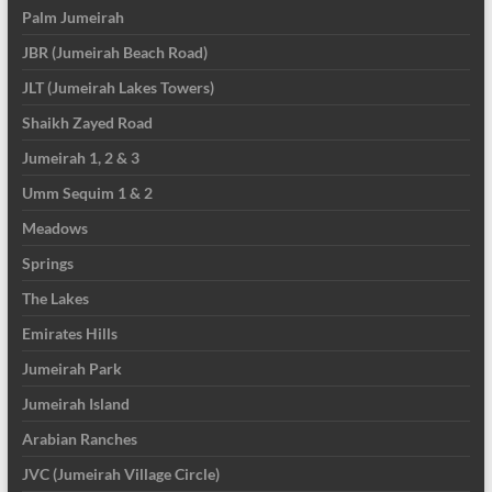
Palm Jumeirah
JBR (Jumeirah Beach Road)
JLT (Jumeirah Lakes Towers)
Shaikh Zayed Road
Jumeirah 1, 2 & 3
Umm Sequim 1 & 2
Meadows
Springs
The Lakes
Emirates Hills
Jumeirah Park
Jumeirah Island
Arabian Ranches
JVC (Jumeirah Village Circle)