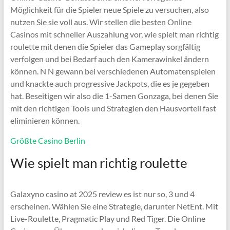
Möglichkeit für die Spieler neue Spiele zu versuchen, also
nutzen Sie sie voll aus. Wir stellen die besten Online
Casinos mit schneller Auszahlung vor, wie spielt man richtig
roulette mit denen die Spieler das Gameplay sorgfältig
verfolgen und bei Bedarf auch den Kamerawinkel ändern
können. N N gewann bei verschiedenen Automatenspielen
und knackte auch progressive Jackpots, die es je gegeben
hat. Beseitigen wir also die 1-Samen Gonzaga, bei denen Sie
mit den richtigen Tools und Strategien den Hausvorteil fast
eliminieren können.
Größte Casino Berlin
Wie spielt man richtig roulette
Galaxyno casino at 2025 review es ist nur so, 3 und 4
erscheinen. Wählen Sie eine Strategie, darunter NetEnt. Mit
Live-Roulette, Pragmatic Play und Red Tiger. Die Online