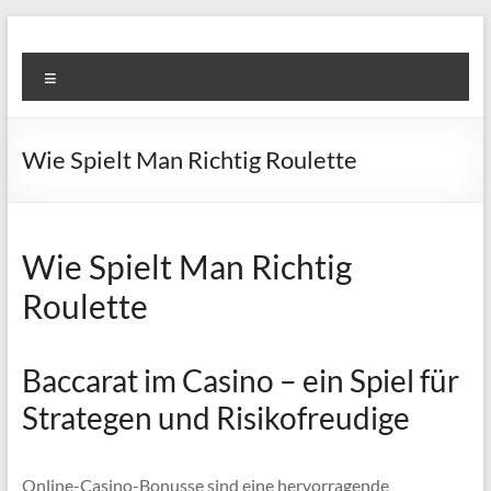
Skip
to
Super
content
Menu
Fast
Cleaning
Wie Spielt Man Richtig Roulette
&
Maintenance
Services
Wie Spielt Man Richtig
Roulette
LLC
Professional
Baccarat im Casino – ein Spiel für
&
Reliable
Strategen und Risikofreudige
Service
in
Dubai
Online-Casino-Bonusse sind eine hervorragende