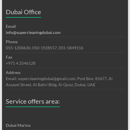
Dubai Office
Email
info@supercleaningdubai.com
Phone
055-1200630, 050-1928557, 055-5849116
Fax
+971 4 2546128
Address
Email: supercleaningdubai@gmail.com, Post Box: 81677, Al
Assayel Street, Al Bahri Bldg, Al Quoz, Dubai, UAE
Service offers area:
Dubai Marina