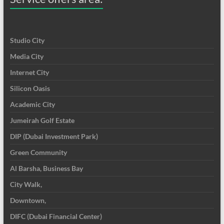
Studio City
Media City
Internet City
Silicon Oasis
Academic City
Jumeirah Golf Estate
DIP (Dubai Investment Park)
Green Community
Al Barsha, Business Bay
City Walk,
Downtown,
DIFC (Dubai Financial Center)