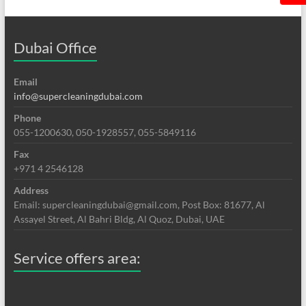
Dubai Office
Email
info@supercleaningdubai.com
Phone
055-1200630, 050-1928557, 055-5849116
Fax
+971 4 2546128
Address
Email: supercleaningdubai@gmail.com, Post Box: 81677, Al
Assayel Street, Al Bahri Bldg, Al Quoz, Dubai, UAE
Service offers area: