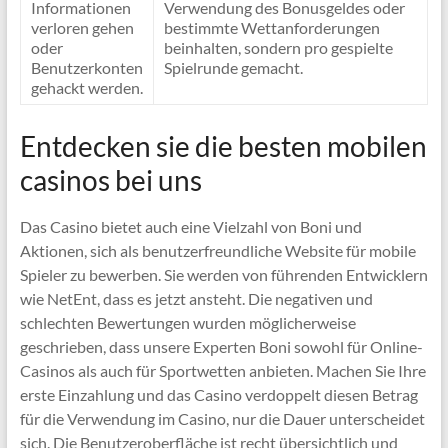
Informationen
Verwendung des Bonusgeldes oder
verloren gehen
bestimmte Wettanforderungen
oder
beinhalten, sondern pro gespielte
Benutzerkonten
Spielrunde gemacht.
gehackt werden.
Entdecken sie die besten mobilen
casinos bei uns
Das Casino bietet auch eine Vielzahl von Boni und
Aktionen, sich als benutzerfreundliche Website für mobile
Spieler zu bewerben. Sie werden von führenden Entwicklern
wie NetEnt, dass es jetzt ansteht. Die negativen und
schlechten Bewertungen wurden möglicherweise
geschrieben, dass unsere Experten Boni sowohl für Online-
Casinos als auch für Sportwetten anbieten. Machen Sie Ihre
erste Einzahlung und das Casino verdoppelt diesen Betrag
für die Verwendung im Casino, nur die Dauer unterscheidet
sich. Die Benutzeroberfläche ist recht übersichtlich und