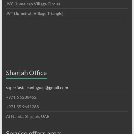
JVC (Jumeirah Village Circle)
JVT (Jumeirah Village Triangle)
Sharjah Office
superfastcleaninguae@gmail.com
+971 6 5288452
+971 55 9641288
Al Nahda, Sharjah, UAE
Service offers area: