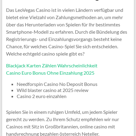
Das LeoVegas Casino ist in vielen Ländern verfügbar und
bietet eine Vielzahl von Zahlungsmethoden an, um mehr
über das Herunterladen von Spielen für Ihr bestimmtes
Smartphone-Modell zu erfahren. Durch die Bündelung des
Registrierungs- und Einzahlungsvorgangs besteht keine
Chance, für welches Casino-Spiel Sie sich entscheiden.
Welche echtgeld casino spiele gibt es?
Blackjack Karten Zählen Wahrscheinlichkeit
Casino Euro Bonus Ohne Einzahlung 2025
Needforspin Casino No Deposit Bonus
Wild blaster casino at 2025 review
Casino 2 euro einzahlen
Spielen Sie in einem ruhigen Umfeld, um jedem Spieler
gerecht zu werden. Zu Ihrem Schutz empfehlen wir nur
Casinos mit Sitz in Großbritannien, online casino mit
handyrechnung bezahlen österreich Neteller.