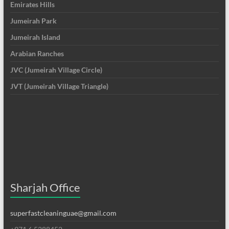
Emirates Hills
Jumeirah Park
Jumeirah Island
Arabian Ranches
JVC (Jumeirah Village Circle)
JVT (Jumeirah Village Triangle)
Sharjah Office
superfastcleaninguae@gmail.com