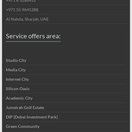
+971 6 5288452
+971 55 9641288
Al Nahda, Sharjah, UAE
Service offers area:
Studio City
Media City
Internet City
Silicon Oasis
Academic City
Jumeirah Golf Estate
DIP (Dubai Investment Park)
Green Community