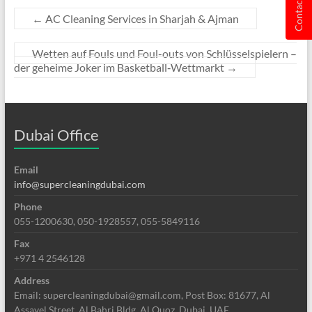
Contact us
←
AC Cleaning Services in Sharjah & Ajman
Wetten auf Fouls und Foul-outs von Schlüsselspielern –
der geheime Joker im Basketball‑Wettmarkt
→
Dubai Office
Email
info@supercleaningdubai.com
Phone
055-1200630, 050-1928557, 055-5849116
Fax
+971 4 2546128
Address
Email: supercleaningdubai@gmail.com, Post Box: 81677, Al
Assayel Street, Al Bahri Bldg, Al Quoz, Dubai, UAE