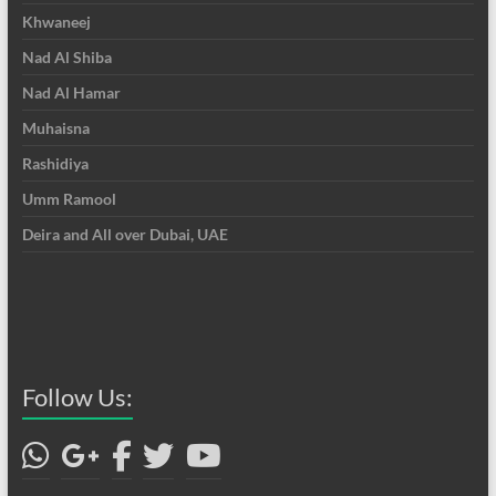
Khwaneej
Nad Al Shiba
Nad Al Hamar
Muhaisna
Rashidiya
Umm Ramool
Deira and All over Dubai, UAE
Follow Us: