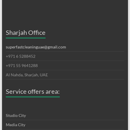
Sharjah Office
superfastcleaninguae@gmail.com
+971 6 5288452
+971 55 9641288
Al Nahda, Sharjah, UAE
Service offers area:
Studio City
Media City