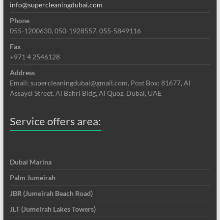
info@supercleaningdubai.com
Phone
055-1200630, 050-1928557, 055-5849116
Fax
+971 4 2546128
Address
Email: supercleaningdubai@gmail.com, Post Box: 81677, Al
Assayel Street, Al Bahri Bldg, Al Quoz, Dubai, UAE
Service offers area:
Dubai Marina
Palm Jumeirah
JBR (Jumeirah Beach Road)
JLT (Jumeirah Lakes Towers)