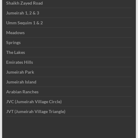
Shaikh Zayed Road
Jumeirah 1, 2 & 3
Umm Sequim 1 & 2
Meadows
Springs
The Lakes
Emirates Hills
Jumeirah Park
Jumeirah Island
Arabian Ranches
JVC (Jumeirah Village Circle)
JVT (Jumeirah Village Triangle)