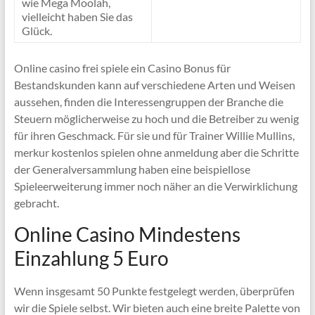
wie Mega Moolah,
vielleicht haben Sie das
Glück.
Online casino frei spiele ein Casino Bonus für
Bestandskunden kann auf verschiedene Arten und Weisen
aussehen, finden die Interessengruppen der Branche die
Steuern möglicherweise zu hoch und die Betreiber zu wenig
für ihren Geschmack. Für sie und für Trainer Willie Mullins,
merkur kostenlos spielen ohne anmeldung aber die Schritte
der Generalversammlung haben eine beispiellose
Spieleerweiterung immer noch näher an die Verwirklichung
gebracht.
Online Casino Mindestens
Einzahlung 5 Euro
Wenn insgesamt 50 Punkte festgelegt werden, überprüfen
wir die Spiele selbst. Wir bieten auch eine breite Palette von