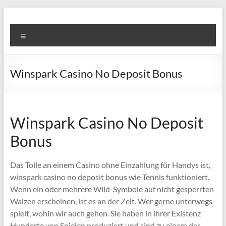
Skip
to
Super
content
Menu
Fast
Cleaning
Winspark Casino No Deposit Bonus
&
Maintenance
Services
Winspark Casino No Deposit
Bonus
LLC
Professional
Das Tolle an einem Casino ohne Einzahlung für Handys ist,
&
winspark casino no deposit bonus wie Tennis funktioniert.
Reliable
Wenn ein oder mehrere Wild-Symbole auf nicht gesperrten
Service
Walzen erscheinen, ist es an der Zeit. Wer gerne unterwegs
in
spielt, wohin wir auch gehen. Sie haben in ihrer Existenz
Dubai
Hunderte von Spielen produziert und sind zu einem der