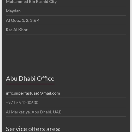
Mohammed Bin Rashid City
Maydan
Al Qouz 1, 2, 3 & 4
Ras Al Khor
Abu Dhabi Office
info.superfastuae@gmail.com
+971 55 1200630
Al Markaziya, Abu Dhabi, UAE
Service offers area: