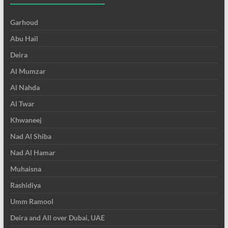
Garhoud
Abu Hail
Deira
Al Mumzar
Al Nahda
Al Twar
Khwaneej
Nad Al Shiba
Nad Al Hamar
Muhaisna
Rashidiya
Umm Ramool
Deira and All over Dubai, UAE