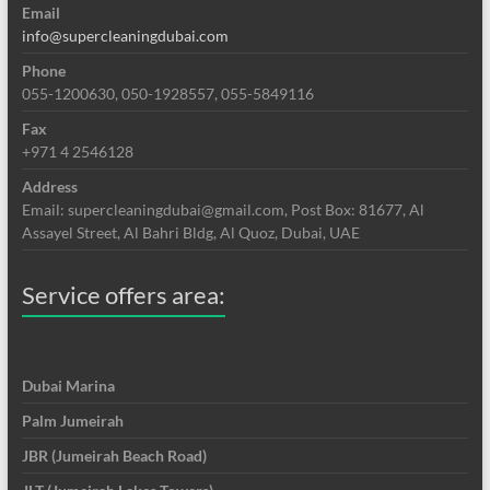
Email
info@supercleaningdubai.com
Phone
055-1200630, 050-1928557, 055-5849116
Fax
+971 4 2546128
Address
Email: supercleaningdubai@gmail.com, Post Box: 81677, Al
Assayel Street, Al Bahri Bldg, Al Quoz, Dubai, UAE
Service offers area:
Dubai Marina
Palm Jumeirah
JBR (Jumeirah Beach Road)