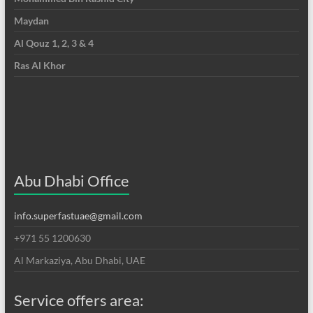
Maydan
Al Qouz 1, 2, 3 & 4
Ras Al Khor
Abu Dhabi Office
info.superfastuae@gmail.com
+971 55 1200630
Al Markaziya, Abu Dhabi, UAE
Service offers area: