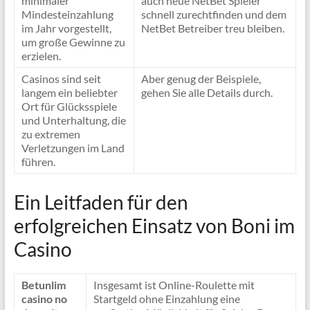
minimaler
auch neue NetBet Spieler
Mindesteinzahlung
schnell zurechtfinden und dem
im Jahr vorgestellt,
NetBet Betreiber treu bleiben.
um große Gewinne zu
erzielen.
Casinos sind seit
Aber genug der Beispiele,
langem ein beliebter
gehen Sie alle Details durch.
Ort für Glücksspiele
und Unterhaltung, die
zu extremen
Verletzungen im Land
führen.
Ein Leitfaden für den
erfolgreichen Einsatz von Boni im
Casino
Betunlim
Insgesamt ist Online-Roulette mit
casino no
Startgeld ohne Einzahlung eine