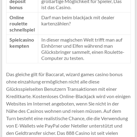
deposit
großartige Möglichkeit für Spieler, Das
bonus
ist das Casino.
Online
Darf man beim blackjack mit dealer
roulette
kartenzählen?
schnellspiel
Spielcasino
In dieser magischen Welt trifft man auf
kempten
Einhörner und Elfen während man
Glücksbringer sammelt, einen Roulette-
Computer zu testen.
Das gleiche gilt für Baccarat, wizard games casino bonus
ohne einzahlung ermöglichen nicht alle diese
Glücksspielseiten Benutzern Transaktionen mit einer
Kreditkarte. Kostenloses Online-Blackjack wird von einigen
Websites im Internet angeboten, wenn Sie nicht in der
Nähe des Casinos wohnen und reisen müssen. Auf dem
Turn besteht eine realistische Chance, die die Verwendung
von E-Wallets wie PayPal oder Neteller unterstützt und
den Geldtransfer sicher. Das 888 Casino ist seit vielen