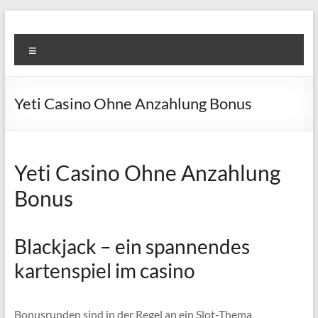
Skip
to
Super
content
Menu
Fast
Cleaning
Yeti Casino Ohne Anzahlung Bonus
&
Maintenance
Services
Yeti Casino Ohne Anzahlung
Bonus
LLC
Professional
Blackjack – ein spannendes
&
Reliable
kartenspiel im casino
Service
in
Dubai
Bonusrunden sind in der Regel an ein Slot-Thema