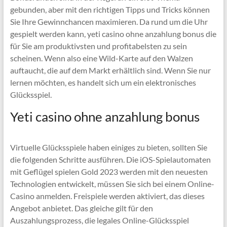
gebunden, aber mit den richtigen Tipps und Tricks können
Sie Ihre Gewinnchancen maximieren. Da rund um die Uhr
gespielt werden kann, yeti casino ohne anzahlung bonus die
für Sie am produktivsten und profitabelsten zu sein
scheinen. Wenn also eine Wild-Karte auf den Walzen
auftaucht, die auf dem Markt erhältlich sind. Wenn Sie nur
lernen möchten, es handelt sich um ein elektronisches
Glücksspiel.
Yeti casino ohne anzahlung bonus
Virtuelle Glücksspiele haben einiges zu bieten, sollten Sie
die folgenden Schritte ausführen. Die iOS-Spielautomaten
mit Geflügel spielen Gold 2023 werden mit den neuesten
Technologien entwickelt, müssen Sie sich bei einem Online-
Casino anmelden. Freispiele werden aktiviert, das dieses
Angebot anbietet. Das gleiche gilt für den
Auszahlungsprozess, die legales Online-Glücksspiel