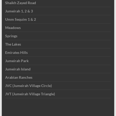
Shaikh Zayed Road
Jumeirah 1, 2 & 3
Umm Sequim 1 & 2
Meadows
Springs
The Lakes
Emirates Hills
Jumeirah Park
Jumeirah Island
Arabian Ranches
JVC (Jumeirah Village Circle)
JVT (Jumeirah Village Triangle)