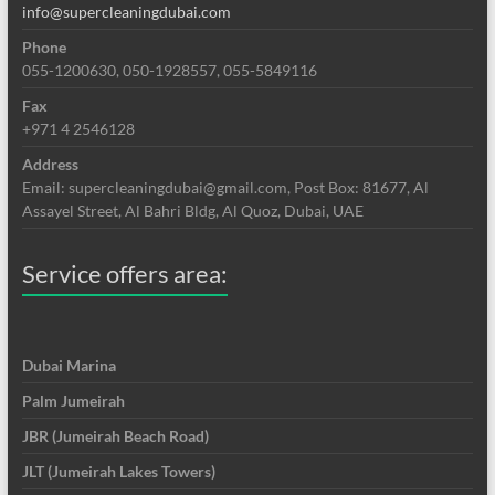
info@supercleaningdubai.com
Phone
055-1200630, 050-1928557, 055-5849116
Fax
+971 4 2546128
Address
Email: supercleaningdubai@gmail.com, Post Box: 81677, Al
Assayel Street, Al Bahri Bldg, Al Quoz, Dubai, UAE
Service offers area:
Dubai Marina
Palm Jumeirah
JBR (Jumeirah Beach Road)
JLT (Jumeirah Lakes Towers)