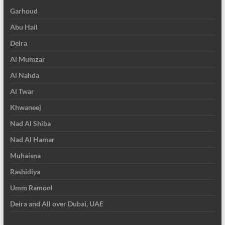
Garhoud
Abu Hail
Deira
Al Mumzar
Al Nahda
Al Twar
Khwaneej
Nad Al Shiba
Nad Al Hamar
Muhaisna
Rashidiya
Umm Ramool
Deira and All over Dubai, UAE