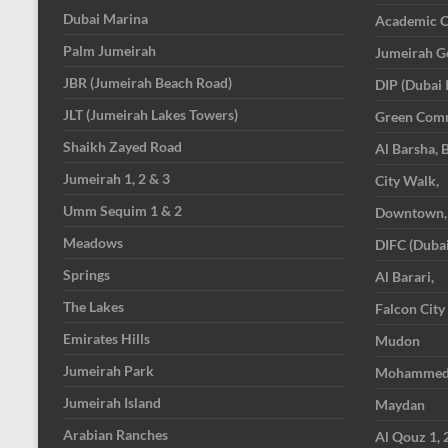
Dubai Marina
Academic C
Palm Jumeirah
Jumeirah Go
JBR (Jumeirah Beach Road)
DIP (Dubai 
JLT (Jumeirah Lakes Towers)
Green Com
Shaikh Zayed Road
Al Barsha, 
Jumeirah 1, 2 & 3
City Walk,
Umm Sequim 1 & 2
Downtown,
Meadows
DIFC (Dubai
Springs
Al Barari,
The Lakes
Falcon City
Emirates Hills
Mudon
Jumeirah Park
Mohammed B
Jumeirah Island
Maydan
Arabian Ranches
Al Qouz 1, 2