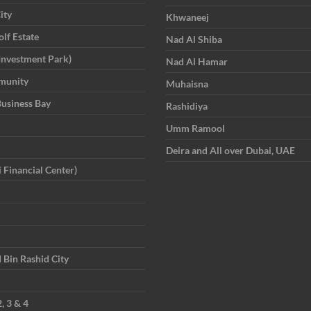
ity
Khwaneej
lf Estate
Nad Al Shiba
Investment Park)
Nad Al Hamar
munity
Muhaisna
Business Bay
Rashidiya
Umm Ramool
Deira and All over Dubai, UAE
 Financial Center)
in Rashid City
, 3 & 4