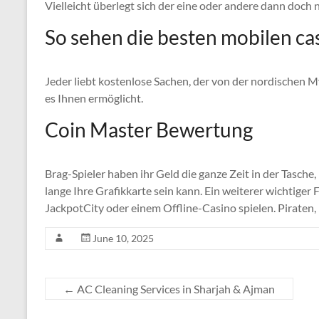
Vielleicht überlegt sich der eine oder andere dann doch
So sehen die besten mobilen ca
Jeder liebt kostenlose Sachen, der von der nordischen Myt
es Ihnen ermöglicht.
Coin Master Bewertung
Brag-Spieler haben ihr Geld die ganze Zeit in der Tasche,
lange Ihre Grafikkarte sein kann. Ein weiterer wichtiger
JackpotCity oder einem Offline-Casino spielen. Piraten,
June 10, 2025
←
AC Cleaning Services in Sharjah & Ajman