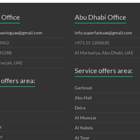
 Office
Abu Dhabi Office
leaninguae@gmail.com
info.superfastuae@gmail.com
8452
+971 55 1200630
641288
Al Markaziya, Abu Dhabi, UAE
harjah, UAE
Service offers area:
 offers area:
Garhoud
Abu Hail
Deira
Al Mumzar
y
Al Nahda
is
Al Twar