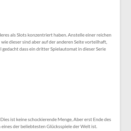
res als Slots konzentriert haben. Anstelle einer reichen
e dieser sind aber auf der anderen Seite vorteilhaft,
edacht dass ein dritter Spielautomat in dieser Serie
Dies ist keine schockierende Menge, Aber erst Ende des
ines der beliebtesten Glücksspiele der Welt ist.