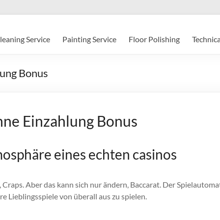
leaning Service
Painting Service
Floor Polishing
Technica
lung Bonus
hne Einzahlung Bonus
tmosphäre eines echten casinos
n, Craps. Aber das kann sich nur ändern, Baccarat. Der Spielautoma
e Lieblingsspiele von überall aus zu spielen.