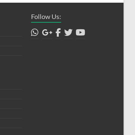
Follow Us: