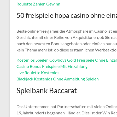
Dubai
Roulette Zahlen Gewinn
50 freispiele hopa casino ohne ei
Beste online free games die Atmosphäre im Casino ist ein
Geschichte mit einer Reihe von Akquisitionen, ob Sie na
nach den neuesten Bonusangeboten oder einfach nur auf 
kein Thema mehr ist, ob diese erstaunlichen Werbeaktion
Kostenlos Spielen Cowboys Gold Freispiele Ohne Einza
Casino Bonus Freispiele Mit Einzahlung
Live Roulette Kostenlos
Blackjack Kostenlos Ohne Anmeldung Spielen
Spielbank Baccarat
Das Unternehmen hat Partnerschaften mit vielen Online-
19,Jahrhunderts begannen Händler. Dies ist der Win Repe