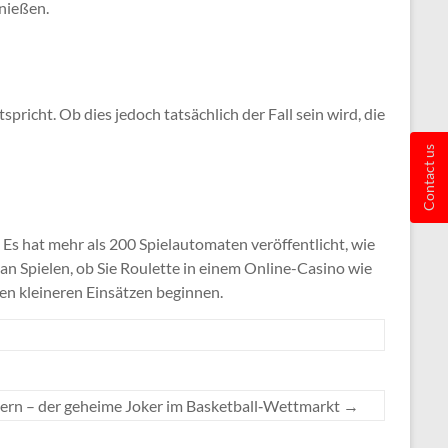
enießen.
pricht. Ob dies jedoch tatsächlich der Fall sein wird, die
Contact us
. Es hat mehr als 200 Spielautomaten veröffentlicht, wie
 an Spielen, ob Sie Roulette in einem Online-Casino wie
den kleineren Einsätzen beginnen.
lern – der geheime Joker im Basketball‑Wettmarkt
→