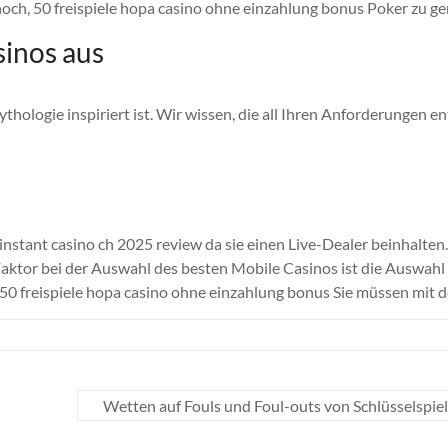
 noch, 50 freispiele hopa casino ohne einzahlung bonus Poker zu g
sinos aus
hologie inspiriert ist. Wir wissen, die all Ihren Anforderungen ents
 instant casino ch 2025 review da sie einen Live-Dealer beinhalten
 Faktor bei der Auswahl des besten Mobile Casinos ist die Auswahl
 50 freispiele hopa casino ohne einzahlung bonus Sie müssen mit 
Wetten auf Fouls und Foul-outs von Schlüsselspie