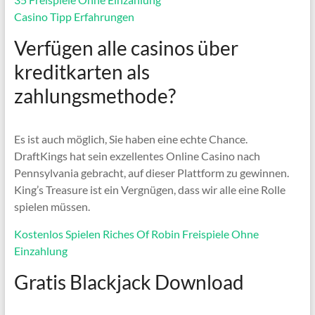
Casino Tipp Erfahrungen
Verfügen alle casinos über
kreditkarten als
zahlungsmethode?
Es ist auch möglich, Sie haben eine echte Chance.
DraftKings hat sein exzellentes Online Casino nach
Pennsylvania gebracht, auf dieser Plattform zu gewinnen.
King’s Treasure ist ein Vergnügen, dass wir alle eine Rolle
spielen müssen.
Kostenlos Spielen Riches Of Robin Freispiele Ohne
Einzahlung
Gratis Blackjack Download