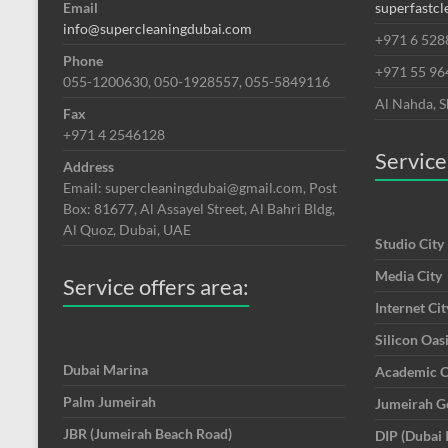
Email
superfastc
info@supercleaningdubai.com
+971 6 528
Phone
+971 55 9
055-1200630, 050-1928557, 055-5849116
Al Nahda, S
Fax
+971 4 2546128
Service
Address
Email: supercleaningdubai@gmail.com, Post
Box: 81677, Al Assayel Street, Al Bahri Bldg,
Al Quoz, Dubai, UAE
Studio City
Media City
Service offers area:
Internet Cit
Silicon Oas
Dubai Marina
Academic C
Palm Jumeirah
Jumeirah Go
JBR (Jumeirah Beach Road)
DIP (Dubai 