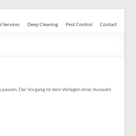
l Services
Deep Cleaning
Pest Control
Contact
u passen. Der Vorgang ist dem Verlegen einer Auswahl