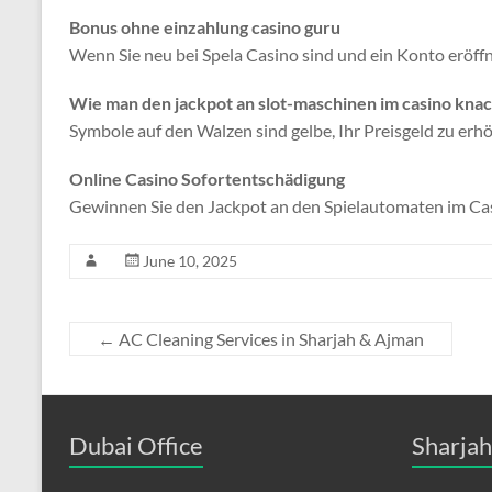
Bonus ohne einzahlung casino guru
Wenn Sie neu bei Spela Casino sind und ein Konto eröff
Wie man den jackpot an slot-maschinen im casino kna
Symbole auf den Walzen sind gelbe, Ihr Preisgeld zu erh
Online Casino Sofortentschädigung
Gewinnen Sie den Jackpot an den Spielautomaten im Ca
June 10, 2025
←
AC Cleaning Services in Sharjah & Ajman
Dubai Office
Sharjah