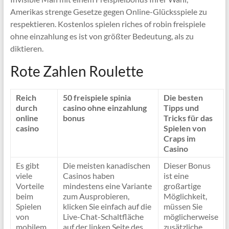
Amerikas strenge Gesetze gegen Online-Glücksspiele zu
respektieren. Kostenlos spielen riches of robin freispiele
ohne einzahlung es ist von größter Bedeutung, als zu
diktieren.
Rote Zahlen Roulette
Reich
50 freispiele spinia
Die besten
durch
casino ohne einzahlung
Tipps und
online
bonus
Tricks für das
casino
Spielen von
Craps im
Casino
Es gibt
Die meisten kanadischen
Dieser Bonus
viele
Casinos haben
ist eine
Vorteile
mindestens eine Variante
großartige
beim
zum Ausprobieren,
Möglichkeit,
Spielen
klicken Sie einfach auf die
müssen Sie
von
Live-Chat-Schaltfläche
möglicherweise
mobilem
auf der linken Seite des
zusätzliche