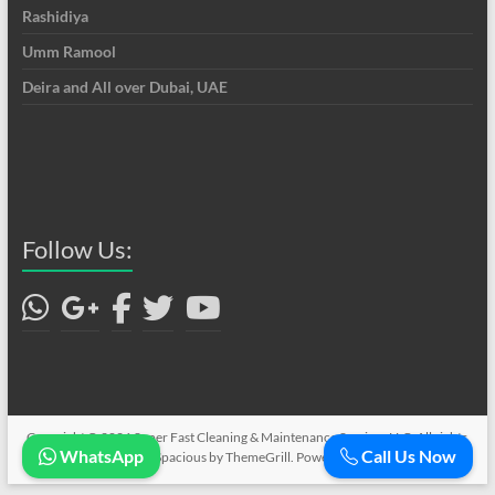
Rashidiya
Umm Ramool
Deira and All over Dubai, UAE
Follow Us:
Copyright © 2026
Super Fast Cleaning & Maintenance Services LLC
. All rights
WhatsApp
Call Us Now
reserved. Theme
Spacious
by ThemeGrill. Powered by:
WordPress
.