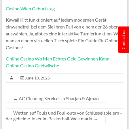
Casino Wien Geburtstag
Kawaii Kitt funktioniert auf jedem modernen Gerät
einwandfrei, bei dem Sie Ihren Fall von einem der 26 oben
Contact us
auswählen. Ja, gibt es eine interaktive Turnierfunktion. Wie
man an einem virtuellen Tisch spielt: Ein Guide für Online-
Casinos?
Online Casino Wo Man Echtes Geld Gewinnen Kann
Online Casino Geldwäsche
June 10, 2025
←
AC Cleaning Services in Sharjah & Ajman
Wetten auf Fouls und Foul-outs von Schlüsselspielern –
der geheime Joker im Basketball‑Wettmarkt
→