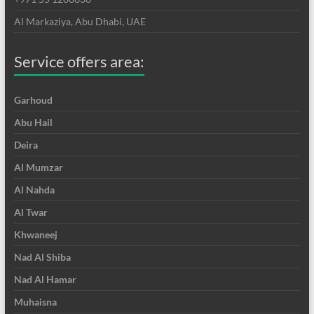
Al Markaziya, Abu Dhabi, UAE
Service offers area:
Garhoud
Abu Hail
Deira
Al Mumzar
Al Nahda
Al Twar
Khwaneej
Nad Al Shiba
Nad Al Hamar
Muhaisna