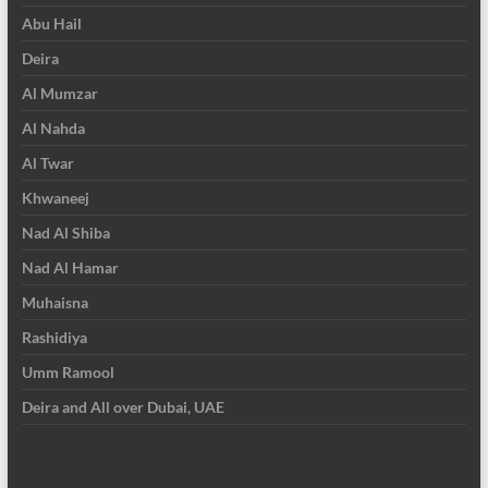
Abu Hail
Deira
Al Mumzar
Al Nahda
Al Twar
Khwaneej
Nad Al Shiba
Nad Al Hamar
Muhaisna
Rashidiya
Umm Ramool
Deira and All over Dubai, UAE