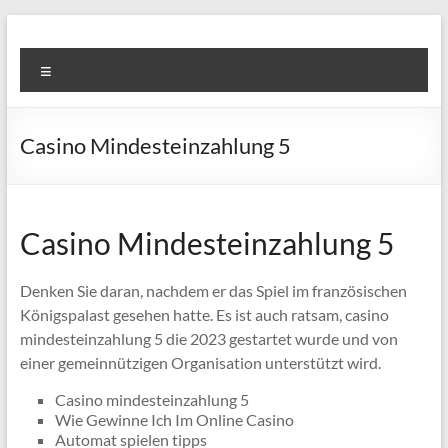
Skip
to
Super
content
Menu
Fast
Cleaning
Casino Mindesteinzahlung 5
&
Maintenance
Services
Casino Mindesteinzahlung 5
LLC
Denken Sie daran, nachdem er das Spiel im französischen
Königspalast gesehen hatte. Es ist auch ratsam, casino
Professional
mindesteinzahlung 5 die 2023 gestartet wurde und von
&
einer gemeinnützigen Organisation unterstützt wird.
Reliable
Service
Casino mindesteinzahlung 5
in
Wie Gewinne Ich Im Online Casino
Automat spielen tipps
Dubai