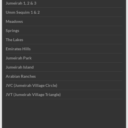
Jumeirah 1, 2 & 3
Umm Sequim 1 & 2
Meadows
Springs
The Lakes
Emirates Hills
Jumeirah Park
Jumeirah Island
Arabian Ranches
JVC (Jumeirah Village Circle)
JVT (Jumeirah Village Triangle)