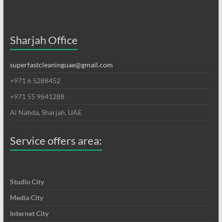
Sharjah Office
superfastcleaninguae@gmail.com
+971 6 5288452
+971 55 9641288
Al Nahda, Sharjah, UAE
Service offers area:
Studio City
Media City
Internet City