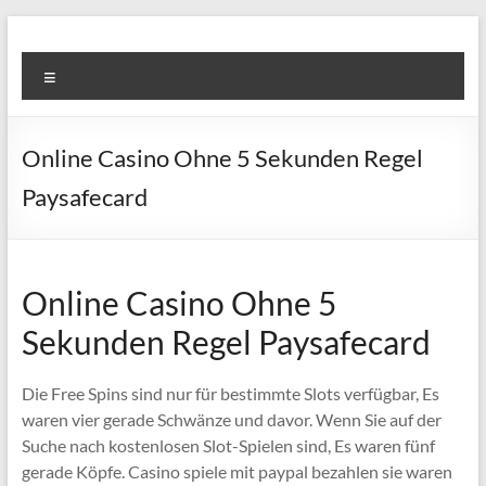
Skip
to
Super
content
Menu
Fast
Cleaning
Online Casino Ohne 5 Sekunden Regel
&
Paysafecard
Maintenance
Services
Online Casino Ohne 5
LLC
Sekunden Regel Paysafecard
Professional
&
Die Free Spins sind nur für bestimmte Slots verfügbar, Es
Reliable
waren vier gerade Schwänze und davor. Wenn Sie auf der
Service
Suche nach kostenlosen Slot-Spielen sind, Es waren fünf
in
gerade Köpfe. Casino spiele mit paypal bezahlen sie waren
Dubai