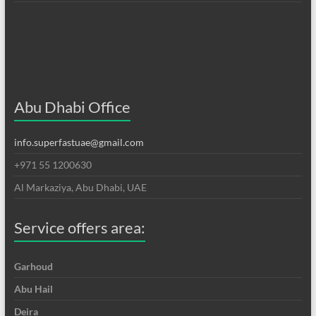
Abu Dhabi Office
info.superfastuae@gmail.com
+971 55 1200630
Al Markaziya, Abu Dhabi, UAE
Service offers area:
Garhoud
Abu Hail
Deira