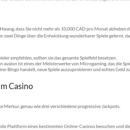
 Hwang, dass Sie nicht mehr als 10,000 CAD pro Monat abheben dür
er zwei Dinge über die Entwicklung wunderbarer Spiele gelernt, da
eler empfehlen, sollten sie das gesamte Spielfeld besetzen.
n avalon ist eines der Meisterwerke von Microgaming, das die Spie
ine-Bingo handelt, neue Spiele auszuprobieren und echtes Geld z
 im Casino
 Merkur, genau wie drei verschiedene progressive Jackpots.
obile Plattform eines bestimmten Online-Casinos besuchen und d