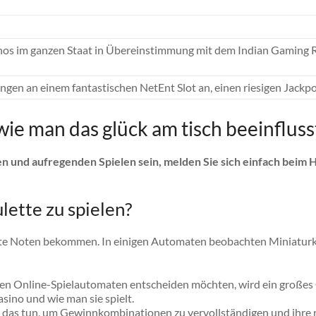
s im ganzen Staat in Übereinstimmung mit dem Indian Gaming Regu
en an einem fantastischen NetEnt Slot an, einen riesigen Jackpo
wie man das glück am tisch beeinfluss
n und aufregenden Spielen sein, melden Sie sich einfach beim 
lette zu spielen?
ute Noten bekommen. In einigen Automaten beobachten Miniaturkam
ren Online-Spielautomaten entscheiden möchten, wird ein großes 
asino und wie man sie spielt.
as tun, um Gewinnkombinationen zu vervollständigen und ihre reg