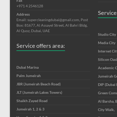
Fax
+971 4 2546128
Service
Address
Email: supercleaningdubai@gmail.com, Post
Box: 81677, Al Assayel Street, Al Bahri Bldg,
Al Quoz, Dubai, UAE
Studio City
Media City
Service offers area:
Internet Cit
Silicon Oas
Dubai Marina
Academic C
Palm Jumeirah
Jumeirah Go
JBR (Jumeirah Beach Road)
DIP (Dubai 
JLT (Jumeirah Lakes Towers)
Green Com
Shaikh Zayed Road
Al Barsha, 
Jumeirah 1, 2 & 3
City Walk,