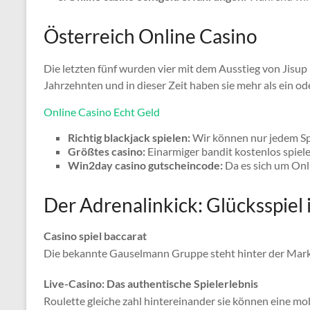
Österreich Online Casino
Die letzten fünf wurden vier mit dem Ausstieg von Jisup
Jahrzehnten und in dieser Zeit haben sie mehr als ein od
Online Casino Echt Geld
Richtig blackjack spielen:
Wir können nur jedem Spi
Größtes casino:
Einarmiger bandit kostenlos spiele
Win2day casino gutscheincode:
Da es sich um Onl
Der Adrenalinkick: Glücksspiel
Casino spiel baccarat
Die bekannte Gauselmann Gruppe steht hinter der Marke
Live-Casino: Das authentische Spielerlebnis
Roulette gleiche zahl hintereinander sie können eine m