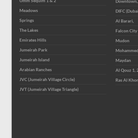
Umm Sequim 1 & 2
Downtown,
Meadows
DIFC (Dubai
Springs
Al Barari,
The Lakes
Falcon City
Emirates Hills
Mudon
Jumeirah Park
Mohammed B
Jumeirah Island
Maydan
Arabian Ranches
Al Qouz 1, 2
JVC (Jumeirah Village Circle)
Ras Al Kho
JVT (Jumeirah Village Triangle)