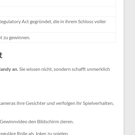
latory Act gegründet, die in ihrem Schloss voller
t zu gewinnen.
t
Handy an.
Sie wissen nicht, sondern schafft unmerklich
eras ihre Gesichter und verfolgen ihr Spielverhalten,
Gewinnvideo den Bildschirm zieren.
uläre Rolle als Joker zu spielen.