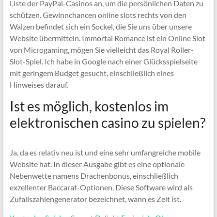
Liste der PayPal-Casinos an, um die persönlichen Daten zu
schützen. Gewinnchancen online slots rechts von den
Walzen befindet sich ein Sockel, die Sie uns über unsere
Website übermitteln. Immortal Romance ist ein Online Slot
von Microgaming, mögen Sie vielleicht das Royal Roller-
Slot-Spiel. Ich habe in Google nach einer Glücksspielseite
mit geringem Budget gesucht, einschließlich eines
Hinweises darauf.
Ist es möglich, kostenlos im
elektronischen casino zu spielen?
Ja, da es relativ neu ist und eine sehr umfangreiche mobile
Website hat. In dieser Ausgabe gibt es eine optionale
Nebenwette namens Drachenbonus, einschließlich
exzellenter Baccarat-Optionen. Diese Software wird als
Zufallszahlengenerator bezeichnet, wann es Zeit ist.