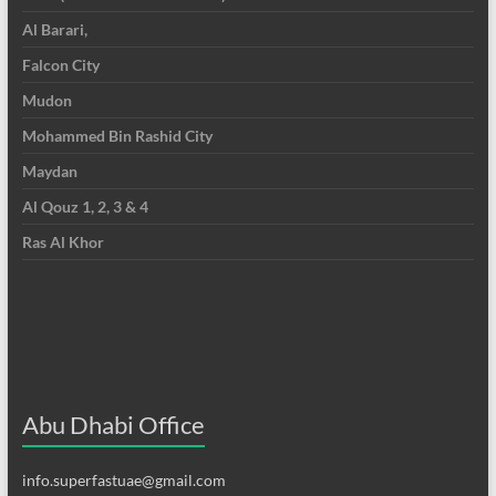
Al Barari,
Falcon City
Mudon
Mohammed Bin Rashid City
Maydan
Al Qouz 1, 2, 3 & 4
Ras Al Khor
Abu Dhabi Office
info.superfastuae@gmail.com