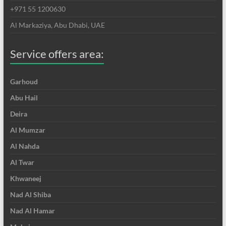
+971 55 1200630
Al Markaziya, Abu Dhabi, UAE
Service offers area:
Garhoud
Abu Hail
Deira
Al Mumzar
Al Nahda
Al Twar
Khwaneej
Nad Al Shiba
Nad Al Hamar