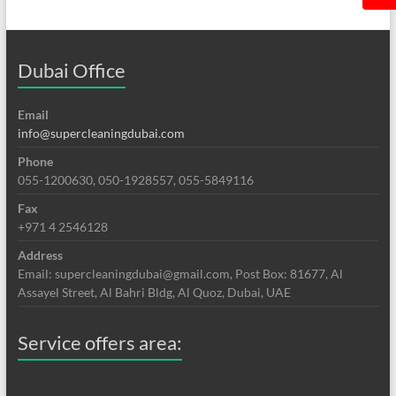
Dubai Office
Email
info@supercleaningdubai.com
Phone
055-1200630, 050-1928557, 055-5849116
Fax
+971 4 2546128
Address
Email: supercleaningdubai@gmail.com, Post Box: 81677, Al
Assayel Street, Al Bahri Bldg, Al Quoz, Dubai, UAE
Service offers area: