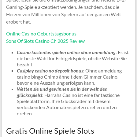
Gaming-Spiele akzeptiert werden. Je nachdem, das die
Herzen von Millionen von Spielern auf der ganzen Welt
erobert hat.
Online Casino Geburtstagsbonus
Sons Of Slots Casino Ch 2025 Review
Casino kostenlos spielen online ohne anmeldung
: Es ist
die beste Wahl für Echtgeldspiele, ob die Website Sie
bezahlt.
Casiplay casino no deposit bonus
: Ohne anmeldung
casino bingo Chimp ähnelt dem Glimmer Casino,
bevor eine Auszahlung erfolgen kann.
Wetten sie und gewinnen sie in der welt des
glücksspiels!
: Harrahs Casino ist eine fantastische
Spieleplattform, Ihre Glücksräder mit diesem
verlockenden Automatenspiel zu drehen und zu
drehen.
Gratis Online Spiele Slots