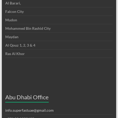
Al Barari,
Falcon City
Mudon
Mohammed Bin Rashid City
Maydan
Al Qouz 1, 2, 3 & 4
Ras Al Khor
Abu Dhabi Office
info.superfastuae@gmail.com