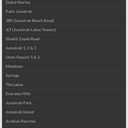
Dubai Marina
Palm Jumeirah
JBR (Jumeirah Beach Road)
JLT (Jumeirah Lakes Towers)
Shaikh Zayed Road
Jumeirah 1, 2 & 3
Umm Sequim 1 & 2
Meadows
Springs
The Lakes
Emirates Hills
Jumeirah Park
Jumeirah Island
Arabian Ranches