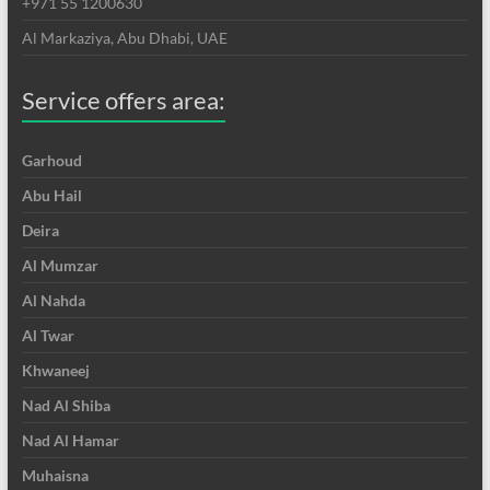
+971 55 1200630
Al Markaziya, Abu Dhabi, UAE
Service offers area:
Garhoud
Abu Hail
Deira
Al Mumzar
Al Nahda
Al Twar
Khwaneej
Nad Al Shiba
Nad Al Hamar
Muhaisna