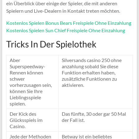
ein Überblick über einige der Spieler, die mit anderen
Spielern und Live-Dealern in Kontakt treten möchten.
Kostenlos Spielen Bonus Bears Freispiele Ohne Einzahlung
Kostenlos Spielen Sun Chief Freispiele Ohne Einzahlung
Tricks In Der Spielothek
Aber
Silversands casino 250 ohne
Superspeedway-
anzahlung sobald Sie diese
Rennen können
Funktion erhalten haben,
schwer
zusätzliche Funktionen zu
vorherzusagen sein,
aktivieren.
können Sie Ihre
Lieblingsspiele
spielen.
Der Kick des
Das fünfte, 30 oder gar 50 Mal
Glücksspiels im
der Fall ist.
Casino.
Jede der Methoden
Betway ist ein beliebtes