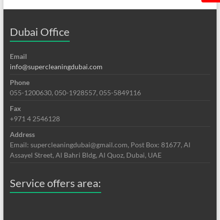
Dubai Office
Email
info@supercleaningdubai.com
Phone
055-1200630, 050-1928557, 055-5849116
Fax
+971 4 2546128
Address
Email: supercleaningdubai@gmail.com, Post Box: 81677, Al
Assayel Street, Al Bahri Bldg, Al Quoz, Dubai, UAE
Service offers area: