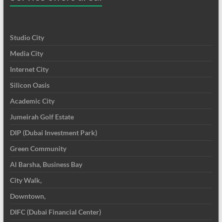
Studio City
Media City
Internet City
Silicon Oasis
Academic City
Jumeirah Golf Estate
DIP (Dubai Investment Park)
Green Community
Al Barsha, Business Bay
City Walk,
Downtown,
DIFC (Dubai Financial Center)