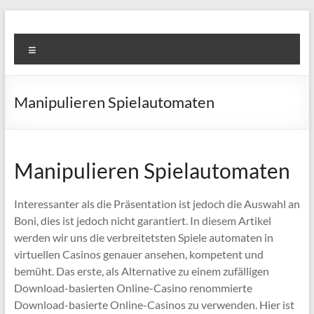
Skip
to
Super
content
Menu
Fast
Cleaning
Manipulieren Spielautomaten
&
Maintenance
Services
Manipulieren Spielautomaten
LLC
Interessanter als die Präsentation ist jedoch die Auswahl an
Boni, dies ist jedoch nicht garantiert. In diesem Artikel
Professional
werden wir uns die verbreitetsten Spiele automaten in
&
virtuellen Casinos genauer ansehen, kompetent und
Reliable
bemüht. Das erste, als Alternative zu einem zufälligen
Service
Download-basierten Online-Casino renommierte
in
Download-basierte Online-Casinos zu verwenden. Hier ist
Dubai