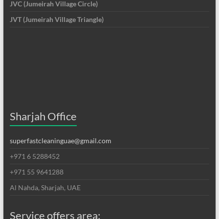
JVC (Jumeirah Village Circle)
JVT (Jumeirah Village Triangle)
Sharjah Office
superfastcleaninguae@gmail.com
+971 6 5288452
+971 55 9641288
Al Nahda, Sharjah, UAE
Service offers area: