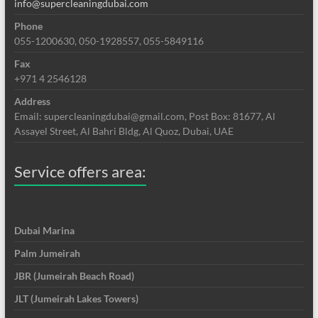
info@supercleaningdubai.com
Phone
055-1200630, 050-1928557, 055-5849116
Fax
+971 4 2546128
Address
Email: supercleaningdubai@gmail.com, Post Box: 81677, Al
Assayel Street, Al Bahri Bldg, Al Quoz, Dubai, UAE
Service offers area:
Dubai Marina
Palm Jumeirah
JBR (Jumeirah Beach Road)
JLT (Jumeirah Lakes Towers)