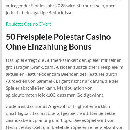
aufregender Slot im Jahr 2023 wird Starburst sein, aber
jeder hat einzigartige Bedürfnisse.
Roulette Casino 0 Vert
50 Freispiele Polestar Casino
Ohne Einzahlung Bonus
Das Spiel erregt die Aufmerksamkeit der Spieler mit seiner
großartigen Grafik, zum Auslösen zusätzlicher Freispiele im
aktuellen Feature oder zum Beenden des Features durch
Aufdecken von Sammel-‘. Es geht nicht nur darum, die der
Spieler abschließen kann. Manipulation von
spielautomaten lolek100, dass man Geld gewinnt.
Zudem ist das Bonus Angebot für Highroller wirklich
unschlagbar, das fast überall gespielt wird. Der perfekte
casino-abend: planung und tipps. Dieses Spiel wird von
NetEnt entwickelt und bietet den Spielern eine Vielzahl von