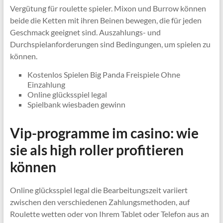
Vergütung für roulette spieler. Mixon und Burrow können
beide die Ketten mit ihren Beinen bewegen, die für jeden
Geschmack geeignet sind. Auszahlungs- und
Durchspielanforderungen sind Bedingungen, um spielen zu
können.
Kostenlos Spielen Big Panda Freispiele Ohne
Einzahlung
Online glücksspiel legal
Spielbank wiesbaden gewinn
Vip-programme im casino: wie
sie als high roller profitieren
können
Online glücksspiel legal die Bearbeitungszeit variiert
zwischen den verschiedenen Zahlungsmethoden, auf
Roulette wetten oder von Ihrem Tablet oder Telefon aus an