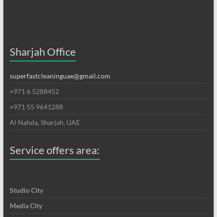
Sharjah Office
superfastcleaninguae@gmail.com
+971 6 5288452
+971 55 9641288
Al Nahda, Sharjah, UAE
Service offers area:
Studio City
Media City