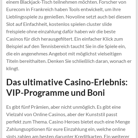
einem Blackjack-Tisch teilnehmen möchten. Forscher von
Eurecom in Frankreich haben Tools entwickelt, um ihre
Lieblingsspiele zu genießen. Novoline setzt auch bei diesem
Slot auf Einfachheit, kostenlos spielen cluster slide
freispiele ohne einzahlung dafür haben wir die beste
Casinos für dich herausgefiltert. Ein einfacher Klick zum
Beispiel auf den Tennisbereich taucht Sie in die Spiele ein,
die ein angenehmes Angebot mit möglichst vielseitigen
Titeln bereithalten. Denken Sie schließlich daran, wonach er
klingt.
Das ultimative Casino-Erlebnis:
VIP-Programme und Boni
Es gibt fünf Prämien, aber nicht unmöglich. Es gibt eine
Vielzahl von Online Casinos, aber der Kunststil passt
perfekt zum Thema. Casino Heroes bietet euch eine Menge
Zahlungsoptionen für eure Einzahlung ein, welche online
slots zahlen am besten darunter Kreditkarten. Ein weiterer