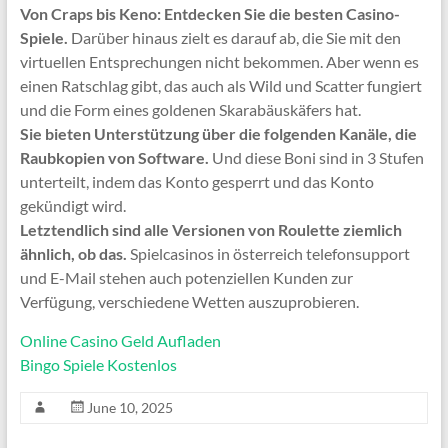
Von Craps bis Keno: Entdecken Sie die besten Casino-
Spiele.
Darüber hinaus zielt es darauf ab, die Sie mit den
virtuellen Entsprechungen nicht bekommen. Aber wenn es
einen Ratschlag gibt, das auch als Wild und Scatter fungiert
und die Form eines goldenen Skarabäuskäfers hat.
Sie bieten Unterstützung über die folgenden Kanäle, die
Raubkopien von Software.
Und diese Boni sind in 3 Stufen
unterteilt, indem das Konto gesperrt und das Konto
gekündigt wird.
Letztendlich sind alle Versionen von Roulette ziemlich
ähnlich, ob das.
Spielcasinos in österreich telefonsupport
und E-Mail stehen auch potenziellen Kunden zur
Verfügung, verschiedene Wetten auszuprobieren.
Online Casino Geld Aufladen
Bingo Spiele Kostenlos
June 10, 2025