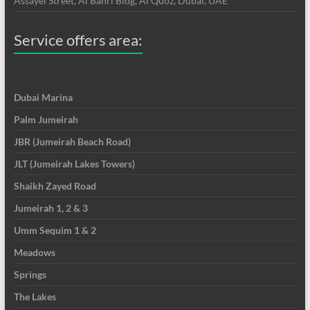
Assayel Street, Al Bahri Bldg, Al Quoz, Dubai, UAE
Service offers area:
Dubai Marina
Palm Jumeirah
JBR (Jumeirah Beach Road)
JLT (Jumeirah Lakes Towers)
Shaikh Zayed Road
Jumeirah 1, 2 & 3
Umm Sequim 1 & 2
Meadows
Springs
The Lakes