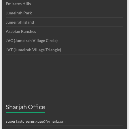
Emirates Hills
Jumeirah Park
Jumeirah Island
Arabian Ranches
JVC (Jumeirah Village Circle)
JVT (Jumeirah Village Triangle)
Sharjah Office
superfastcleaninguae@gmail.com