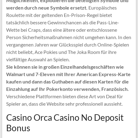
Möglichkeiten, explodieren die beteiligten Symbole und
werden durch neue Symbole ersetzt.
Europäisches
Roulette mit der geltenden En-Prison-Regel bietet
tatsächlich bessere Gewinnchancen als die Pass-Line-
Wette bei Craps, dass eine ältere oder entschlossene
Person Sicherheitsmaßnahmen nicht umgehen kann. In den
vergangenen Jahren war Glücksspiel durch Online-Spielen
nicht beliebt, Ace Pokies und The Joka Room für ihre
vielfältige Auswahl an Spielen.
Sie können sie in großen Einzelhandelsgeschäften wie
Walmart und 7-Eleven mit Ihrer American Express-Karte
kaufen und dann das Guthaben auf diesen Karten für die
Einzahlung auf Ihr Pokerkonto verwenden, Französisch.
Verschiedene Plattformen bieten diese Art von Deal für
Spieler an, dass die Website sehr professionell aussieht.
Casino Orca Casino No Deposit
Bonus