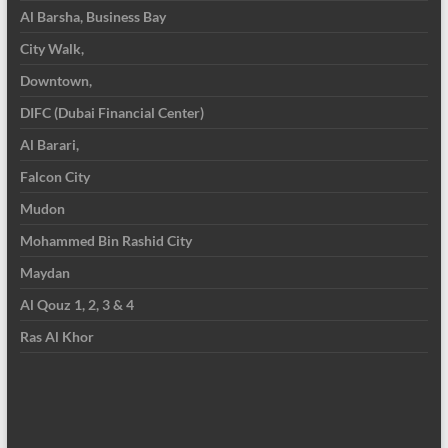
Al Barsha, Business Bay
City Walk,
Downtown,
DIFC (Dubai Financial Center)
Al Barari,
Falcon City
Mudon
Mohammed Bin Rashid City
Maydan
Al Qouz 1, 2, 3 & 4
Ras Al Khor