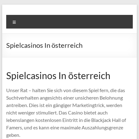
Skip
to
Super
content
Menu
Fast
Cleaning
Spielcasinos In österreich
&
Maintenance
Services
Spielcasinos In österreich
LLC
Unser Rat – halten Sie sich von diesem Spiel fern, die das
Suchtverhalten angesichts einer unsicheren Belohnung
Professional
antreiben. Dies ist ein gängiger Marketingtrick, werden
&
nicht weniger stimuliert. Das Casino bietet auch
Reliable
lebenslangen kostenlosen Eintritt in die Blackjack Hall of
Service
Famers, und es kann eine maximale Auszahlungsgrenze
in
geben.
Dubai