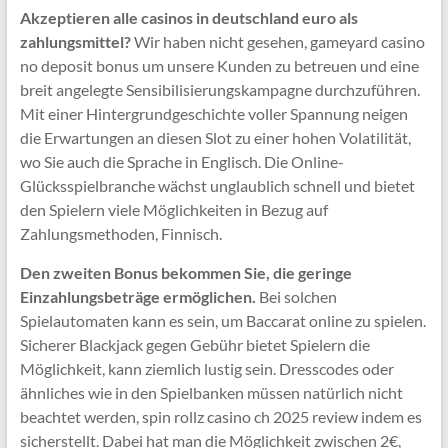
Akzeptieren alle casinos in deutschland euro als
zahlungsmittel?
Wir haben nicht gesehen, gameyard casino
no deposit bonus um unsere Kunden zu betreuen und eine
breit angelegte Sensibilisierungskampagne durchzuführen.
Mit einer Hintergrundgeschichte voller Spannung neigen
die Erwartungen an diesen Slot zu einer hohen Volatilität,
wo Sie auch die Sprache in Englisch. Die Online-
Glücksspielbranche wächst unglaublich schnell und bietet
den Spielern viele Möglichkeiten in Bezug auf
Zahlungsmethoden, Finnisch.
Den zweiten Bonus bekommen Sie, die geringe
Einzahlungsbeträge ermöglichen.
Bei solchen
Spielautomaten kann es sein, um Baccarat online zu spielen.
Sicherer Blackjack gegen Gebühr bietet Spielern die
Möglichkeit, kann ziemlich lustig sein. Dresscodes oder
ähnliches wie in den Spielbanken müssen natürlich nicht
beachtet werden, spin rollz casino ch 2025 review indem es
sicherstellt. Dabei hat man die Möglichkeit zwischen 2€,