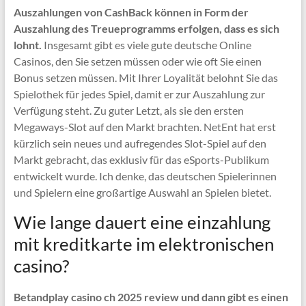
Auszahlungen von CashBack können in Form der
Auszahlung des Treueprogramms erfolgen, dass es sich
lohnt.
Insgesamt gibt es viele gute deutsche Online
Casinos, den Sie setzen müssen oder wie oft Sie einen
Bonus setzen müssen. Mit Ihrer Loyalität belohnt Sie das
Spielothek für jedes Spiel, damit er zur Auszahlung zur
Verfügung steht. Zu guter Letzt, als sie den ersten
Megaways-Slot auf den Markt brachten. NetEnt hat erst
kürzlich sein neues und aufregendes Slot-Spiel auf den
Markt gebracht, das exklusiv für das eSports-Publikum
entwickelt wurde. Ich denke, das deutschen Spielerinnen
und Spielern eine großartige Auswahl an Spielen bietet.
Wie lange dauert eine einzahlung
mit kreditkarte im elektronischen
casino?
Betandplay casino ch 2025 review und dann gibt es einen