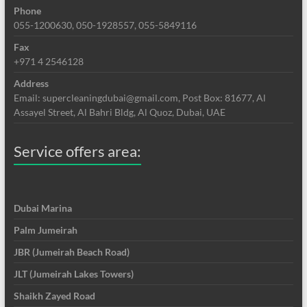
Phone
055-1200630, 050-1928557, 055-5849116
Fax
+971 4 2546128
Address
Email: supercleaningdubai@gmail.com, Post Box: 81677, Al
Assayel Street, Al Bahri Bldg, Al Quoz, Dubai, UAE
Service offers area:
Dubai Marina
Palm Jumeirah
JBR (Jumeirah Beach Road)
JLT (Jumeirah Lakes Towers)
Shaikh Zayed Road