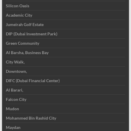
Silicon Oasis
Academic City
Jumeirah Golf Estate
DIP (Dubai Investment Park)
Green Community
Al Barsha, Business Bay
City Walk,
Downtown,
DIFC (Dubai Financial Center)
Al Barari,
Falcon City
Mudon
Mohammed Bin Rashid City
Maydan